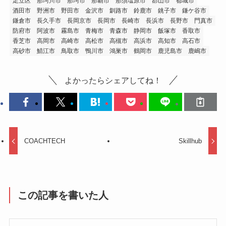
足立区
那珂川市
那珂市
那覇市
那須塩原市
郡山市
都城市
酒田市
野洲市
野田市
金沢市
釧路市
鈴鹿市
銚子市
鎌ケ谷市
鎌倉市
長久手市
長岡京市
長岡市
長崎市
長浜市
長野市
門真市
防府市
阿波市
霧島市
青梅市
青森市
静岡市
飯塚市
香取市
香芝市
高岡市
高崎市
高松市
高槻市
高浜市
高知市
高石市
高砂市
鯖江市
鳥取市
鴨川市
鴻巣市
鶴岡市
鹿児島市
鹿嶋市
よかったらシェアしてね！
COACHTECH
Skillhub
この記事を書いた人