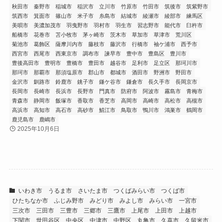
秋田市
秦野市
稲城市
稲沢市
立川市
竹原市
竹田市
筑後市
筑紫野市
筑西市
箕面市
篠山市
米子市
糸島市
結城市
綾瀬市
綾部市
練馬区
美唄市
美濃加茂市
羽曳野市
羽村市
羽生市
習志野市
能代市
臼杵市
船橋市
花巻市
苫小牧市
茅ヶ崎市
茨木市
草加市
草津市
荒川区
菊池市
葛飾区
薩摩川内市
藤枝市
藤沢市
行橋市
袖ケ浦市
西予市
西宮市
西尾市
西東京市
調布市
諫早市
豊中市
豊島区
豊川市
豊後高田市
豊明市
豊橋市
豊田市
越谷市
足利市
足立区
那珂川市
那珂市
那覇市
那須塩原市
郡山市
都城市
酒田市
野洲市
野田市
金沢市
釧路市
鈴鹿市
銚子市
鎌ケ谷市
鎌倉市
長久手市
長岡京市
長岡市
長崎市
長浜市
長野市
門真市
防府市
阿波市
霧島市
青梅市
青森市
静岡市
飯塚市
香取市
香芝市
高岡市
高崎市
高松市
高槻市
高浜市
高知市
高石市
高砂市
鯖江市
鳥取市
鴨川市
鴻巣市
鶴岡市
鹿児島市
鹿嶋市
2025年10月6日
いわき市
うるま市
さいたま市
つくばみらい市
つくば市
ひたちなか市
ふじみ野市
みどり市
みよし市
みらい市
一宮市
三次市
三田市
三豊市
三郷市
三鷹市
上尾市
上田市
上越市
下関市
世田谷区
中央区
中津市
中野区
丸亀市
久喜市
久留米市