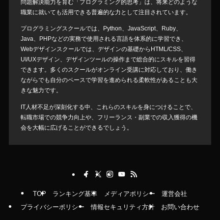
問題解決能力を育む「プログラミング的思考」は、将来どのような
職業に就いても活用できる普遍的な力として注目されています。
プログラミングスクールでは、Python、JavaScript、Ruby、
Java、PHPなどの実務で使用される言語を体系的に学習でき、
Webデザインスクールでは、デザインの基礎からHTML/CSS、
UI/UXデザイン、デザインツールの操作まで総合的にスキルを習得
できます。多くのスクールがオンライン受講に対応しており、働き
ながらでも自分のペースで学習を進められる柔軟性があることも大
きな魅力です。
IT人材不足が深刻化する中、これらのスキルを身につけることで、
転職市場での競争力向上や、フリーランス・副業での収入獲得の機
会を大幅に広げることができるでしょう。
TOP
ランキング基準
メディアポリシー
運営会社
プライバシーポリシー
情報セキュリティ方針
お問い合わせ