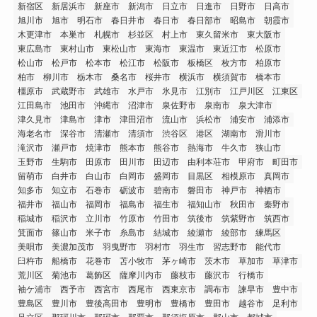
新宿区
新居浜市
新座市
新潟市
日立市
日進市
日野市
日高市
旭川市
旭市
明石市
春日井市
春日市
春日部市
昭島市
朝霞市
木更津市
本巣市
札幌市
杉並区
村上市
東久留米市
東大阪市
東広島市
東村山市
東松山市
東海市
東温市
東近江市
松原市
松山市
松戸市
松本市
松江市
松阪市
板橋区
枚方市
柏原市
柏市
柳川市
栃木市
桑名市
桜井市
横浜市
横須賀市
橋本市
橿原市
武蔵野市
武雄市
水戸市
氷見市
江別市
江戸川区
江東区
江田島市
池田市
沖縄市
沼津市
泉佐野市
泉南市
泉大津市
津久見市
津島市
津市
津田沼市
流山市
浜松市
浦安市
浦添市
海老名市
深谷市
清瀬市
清須市
渋谷区
港区
湖南市
滑川市
滝沢市
瀬戸市
焼津市
熊本市
熊谷市
熱海市
牛久市
狭山市
玉野市
生駒市
田原市
田川市
田辺市
由利本荘市
甲府市
町田市
留萌市
白井市
白山市
白岡市
盛岡市
目黒区
相模原市
真岡市
知多市
知立市
石巻市
砺波市
碧南市
磐田市
神戸市
神栖市
福井市
福山市
福岡市
福島市
福生市
福知山市
秋田市
秦野市
稲城市
稲沢市
立川市
竹原市
竹田市
筑後市
筑紫野市
筑西市
箕面市
篠山市
米子市
糸島市
結城市
綾瀬市
綾部市
練馬区
美唄市
美濃加茂市
羽曳野市
羽村市
羽生市
習志野市
能代市
臼杵市
船橋市
花巻市
苫小牧市
茅ヶ崎市
茨木市
草加市
草津市
荒川区
菊池市
葛飾区
薩摩川内市
藤枝市
藤沢市
行橋市
袖ケ浦市
西予市
西宮市
西尾市
西東京市
調布市
諫早市
豊中市
豊島区
豊川市
豊後高田市
豊明市
豊橋市
豊田市
越谷市
足利市