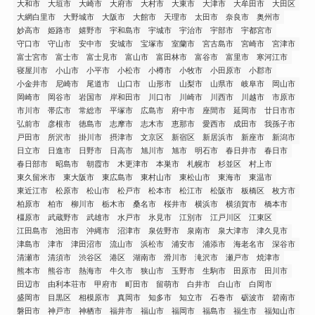
大和市
大垣市
大崎市
大府市
大村市
大東市
大津市
大牟田市
大田区
大網白里市
大野城市
大阪市
大館市
天理市
太田市
奈良市
奥州市
妙高市
姫路市
嬉野市
宇和島市
宇城市
宇治市
宇部市
宇都宮市
守口市
守山市
安中市
安城市
宝塚市
室蘭市
宮古島市
宮崎市
宮津市
富士宮市
富士市
富士見市
富山市
富田林市
富谷市
富里市
寒河江市
寝屋川市
小山市
小平市
小松市
小樽市
小牧市
小田原市
小郡市
小金井市
尼崎市
尾道市
山口市
山形市
山梨市
山県市
岐阜市
岡山市
岡崎市
岡谷市
岩国市
岸和田市
川口市
川崎市
川西市
川越市
市原市
市川市
帯広市
常総市
平塚市
広島市
府中市
座間市
延岡市
廿日市市
弘前市
彦根市
徳島市
志摩市
志木市
恵那市
愛西市
成田市
我孫子市
戸田市
所沢市
掛川市
摂津市
文京区
新宿区
新居浜市
新座市
新潟市
日立市
日進市
日野市
日高市
旭川市
旭市
明石市
春日井市
春日市
春日部市
昭島市
朝霞市
木更津市
本巣市
札幌市
杉並区
村上市
東久留米市
東大阪市
東広島市
東村山市
東松山市
東海市
東温市
東近江市
松原市
松山市
松戸市
松本市
松江市
松阪市
板橋区
枚方市
柏原市
柏市
柳川市
栃木市
桑名市
桜井市
横浜市
横須賀市
橋本市
橿原市
武蔵野市
武雄市
水戸市
氷見市
江別市
江戸川区
江東区
江田島市
池田市
沖縄市
沼津市
泉佐野市
泉南市
泉大津市
津久見市
津島市
津市
津田沼市
流山市
浜松市
浦安市
浦添市
海老名市
深谷市
清瀬市
清須市
渋谷区
港区
湖南市
滑川市
滝沢市
瀬戸市
焼津市
熊本市
熊谷市
熱海市
牛久市
狭山市
玉野市
生駒市
田原市
田川市
田辺市
由利本荘市
甲府市
町田市
留萌市
白井市
白山市
白岡市
盛岡市
目黒区
相模原市
真岡市
知多市
知立市
石巻市
砺波市
碧南市
磐田市
神戸市
神栖市
福井市
福山市
福岡市
福島市
福生市
福知山市