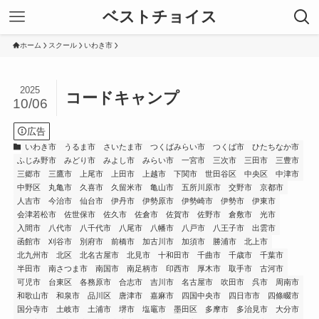
ベストチョイス
ホーム
スクール
いわき市
2025
コードキャンプ
10/06
広告
いわき市
うるま市
さいたま市
つくばみらい市
つくば市
ひたちなか市
ふじみ野市
みどり市
みよし市
みらい市
一宮市
三次市
三田市
三豊市
三郷市
三鷹市
上尾市
上田市
上越市
下関市
世田谷区
中央区
中津市
中野区
丸亀市
久喜市
久留米市
亀山市
五所川原市
交野市
京都市
人吉市
今治市
仙台市
伊丹市
伊勢原市
伊勢崎市
伊勢市
伊東市
会津若松市
佐世保市
佐久市
佐倉市
佐賀市
佐野市
倉敷市
光市
入間市
八代市
八千代市
八尾市
八幡市
八戸市
八王子市
出雲市
函館市
刈谷市
別府市
前橋市
加古川市
加須市
勝浦市
北上市
北九州市
北区
北名古屋市
北見市
十和田市
千曲市
千歳市
千葉市
半田市
南さつま市
南国市
南足柄市
印西市
厚木市
取手市
古河市
可児市
台東区
各務原市
合志市
吉川市
名古屋市
吹田市
呉市
周南市
和歌山市
和泉市
品川区
唐津市
嘉麻市
四国中央市
四日市市
四條畷市
国分寺市
土岐市
土浦市
堺市
塩竈市
墨田区
多摩市
多治見市
大分市