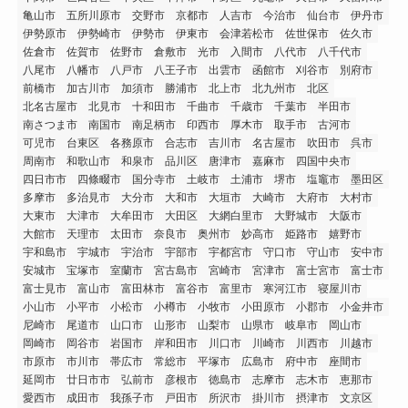
亀山市
五所川原市
交野市
京都市
人吉市
今治市
仙台市
伊丹市
伊勢原市
伊勢崎市
伊勢市
伊東市
会津若松市
佐世保市
佐久市
佐倉市
佐賀市
佐野市
倉敷市
光市
入間市
八代市
八千代市
八尾市
八幡市
八戸市
八王子市
出雲市
函館市
刈谷市
別府市
前橋市
加古川市
加須市
勝浦市
北上市
北九州市
北区
北名古屋市
北見市
十和田市
千曲市
千歳市
千葉市
半田市
南さつま市
南国市
南足柄市
印西市
厚木市
取手市
古河市
可児市
台東区
各務原市
合志市
吉川市
名古屋市
吹田市
呉市
周南市
和歌山市
和泉市
品川区
唐津市
嘉麻市
四国中央市
四日市市
四條畷市
国分寺市
土岐市
土浦市
堺市
塩竈市
墨田区
多摩市
多治見市
大分市
大和市
大垣市
大崎市
大府市
大村市
大東市
大津市
大牟田市
大田区
大網白里市
大野城市
大阪市
大館市
天理市
太田市
奈良市
奥州市
妙高市
姫路市
嬉野市
宇和島市
宇城市
宇治市
宇部市
宇都宮市
守口市
守山市
安中市
安城市
宝塚市
室蘭市
宮古島市
宮崎市
宮津市
富士宮市
富士市
富士見市
富山市
富田林市
富谷市
富里市
寒河江市
寝屋川市
小山市
小平市
小松市
小樽市
小牧市
小田原市
小郡市
小金井市
尼崎市
尾道市
山口市
山形市
山梨市
山県市
岐阜市
岡山市
岡崎市
岡谷市
岩国市
岸和田市
川口市
川崎市
川西市
川越市
市原市
市川市
帯広市
常総市
平塚市
広島市
府中市
座間市
延岡市
廿日市市
弘前市
彦根市
徳島市
志摩市
志木市
恵那市
愛西市
成田市
我孫子市
戸田市
所沢市
掛川市
摂津市
文京区