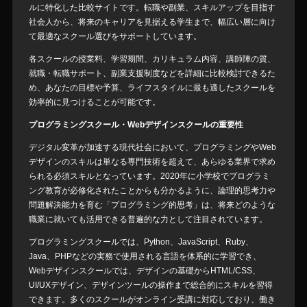
ルに特化した比較サイトです。転職や副業、スキルアップを目指す
社会人から、将来のキャリアを見据える学生まで、幅広い層に向け
て最適なスクール選びをサポートしています。
各スクールの授業料、学習期間、カリキュラム内容、講師陣の質、
就職・転職サポート、副業支援制度などを詳細に比較検討できるた
め、あなたの目標や予算、ライフスタイルに最も適したスクールを
効率的に見つけることが可能です。
プログラミングスクール・Webデザインスクールの重要性
デジタル変革が加速する現代社会において、プログラミングやWeb
デザインのスキルは単なる専門技術を超えて、あらゆる業界で求め
られる必須スキルとなっています。2020年に小学校でプログラミ
ング教育が必修化されたことからも分かるように、論理的思考力や
問題解決能力を育む「プログラミング的思考」は、将来どのような
職業に就いても活用できる普遍的な力として注目されています。
プログラミングスクールでは、Python、JavaScript、Ruby、
Java、PHPなどの実務で使用される言語を体系的に学習でき、
Webデザインスクールでは、デザインの基礎からHTML/CSS、
UI/UXデザイン、デザインツールの操作まで総合的にスキルを習得
できます。多くのスクールがオンライン受講に対応しており、働き