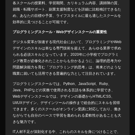
各スクールの授業料、学習期間、カリキュラム内容、講師陣の質、
就職・転職サポート、副業支援制度などを詳細に比較検討できるた
め、あなたの目標や予算、ライフスタイルに最も適したスクールを
効率的に見つけることが可能です。
プログラミングスクール・Webデザインスクールの重要性
デジタル変革が加速する現代社会において、プログラミングやWeb
デザインのスキルは単なる専門技術を超えて、あらゆる業界で求め
られる必須スキルとなっています。2020年に小学校でプログラミ
ング教育が必修化されたことからも分かるように、論理的思考力や
問題解決能力を育む「プログラミング的思考」は、将来どのような
職業に就いても活用できる普遍的な力として注目されています。
プログラミングスクールでは、Python、JavaScript、Ruby、
Java、PHPなどの実務で使用される言語を体系的に学習でき、
Webデザインスクールでは、デザインの基礎からHTML/CSS、
UI/UXデザイン、デザインツールの操作まで総合的にスキルを習得
できます。多くのスクールがオンライン受講に対応しており、働き
ながらでも自分のペースで学習を進められる柔軟性があることも大
きな魅力です。
IT人材不足が深刻化する中、これらのスキルを身につけることで、