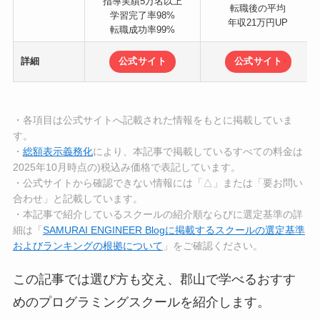
指導実績5万名以上
転職後の平均
学習完了率98%
年収21万円UP
転職成功率99%
詳細
公式サイト
公式サイト
・各項目は公式サイトへ記載された情報をもとに掲載していま
す。
・
総額表示義務化
により、本記事で掲載しているすべての料金は
2025年10月時点の)税込み価格で表記しています。
・公式サイトから確認できない情報には「△」または「要お問い
合わせ」と記載しています。
・本記事で紹介しているスクールの紹介順ならびに選定基準の詳
細は「
SAMURAI ENGINEER Blogに掲載するスクールの選定基準
およびランキングの根拠について
」をご確認ください。
この記事では選び方も交え、郡山で学べるおすす
めのプログラミングスクールを紹介します。