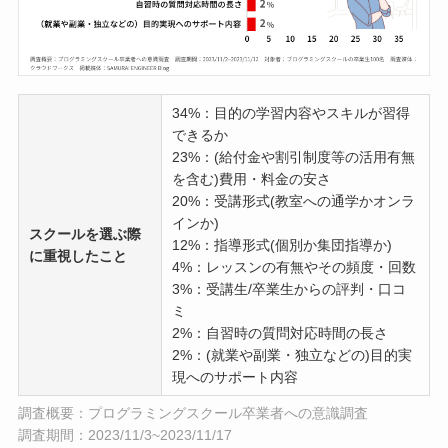
34%：目的の学習内容やスキルが習得
できるか
23%：(給付金や割引制度等の活用有無
を含む)費用・料金の安さ
20%：受講形式(教室への通学かオンラ
インか)
スクールを選ぶ際
12%：指導形式(個別か集団指導か)
に重視したこと
4%：レッスンの有無やその頻度・回数
3%：受講生/卒業生からの評判・口コ
ミ
2%：自習時の質問対応時間の長さ
2%：(就業や副業・独立などの)目的実
現へのサポート内容
調査概要：プログラミングスクール卒業者への意識調査
調査期間：2023/11/3~2023/11/17