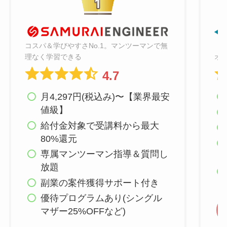
コスパ＆学びやすさNo.1。マンツーマンで無
オ
理なく学習できる
4.7
月4,297円(税込み)〜【業界最安
値級】
給付金対象で受講料から最大
80%還元
専属マンツーマン指導＆質問し
放題
副業の案件獲得サポート付き
優待プログラムあり(シングル
マザー25%OFFなど)