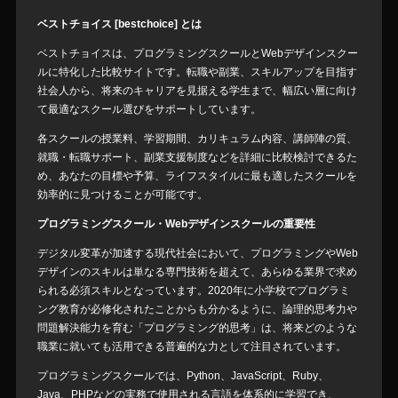
ベストチョイス [bestchoice] とは
ベストチョイスは、プログラミングスクールとWebデザインスクー
ルに特化した比較サイトです。転職や副業、スキルアップを目指す
社会人から、将来のキャリアを見据える学生まで、幅広い層に向け
て最適なスクール選びをサポートしています。
各スクールの授業料、学習期間、カリキュラム内容、講師陣の質、
就職・転職サポート、副業支援制度などを詳細に比較検討できるた
め、あなたの目標や予算、ライフスタイルに最も適したスクールを
効率的に見つけることが可能です。
プログラミングスクール・Webデザインスクールの重要性
デジタル変革が加速する現代社会において、プログラミングやWeb
デザインのスキルは単なる専門技術を超えて、あらゆる業界で求め
られる必須スキルとなっています。2020年に小学校でプログラミ
ング教育が必修化されたことからも分かるように、論理的思考力や
問題解決能力を育む「プログラミング的思考」は、将来どのような
職業に就いても活用できる普遍的な力として注目されています。
プログラミングスクールでは、Python、JavaScript、Ruby、
Java、PHPなどの実務で使用される言語を体系的に学習でき、