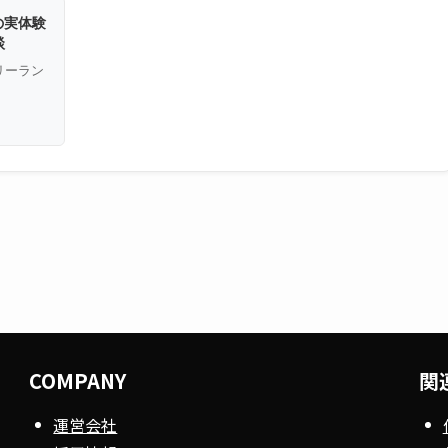
）の実体験
談
フリーラン
COMPANY
関
運営会社