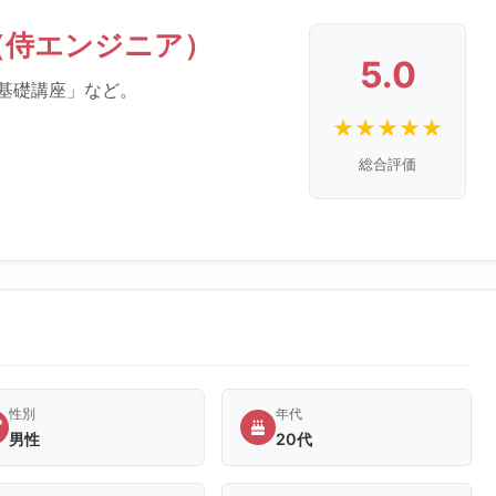
ER（侍エンジニア）
5.0
I基礎講座」など。
★
★
★
★
★
総合評価
性別
年代
男性
20代