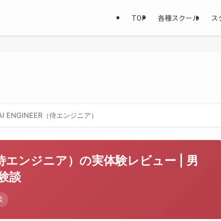
TOP
各種スクール
ス
AI ENGINEER（侍エンジニア）
ER（侍エンジニア）の実体験レビュー | 男
験談
談