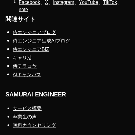
Facebook
、
X
、
Instagram
、
YouTube
、
TikTok
、
note
関連サイト
侍エンジニアブログ
侍エンジニア生成AIブログ
侍エンジニアBIZ
キャリ活
侍テラコヤ
AIキャンパス
SAMURAI ENGINEER
サービス概要
卒業生の声
無料カウンセリング