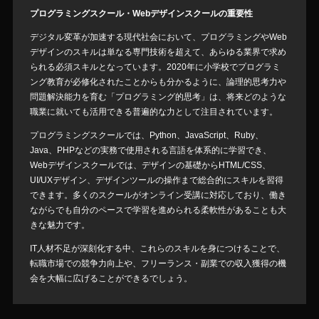
プログラミングスクール・Webデザインスクールの重要性
デジタル変革が加速する現代社会において、プログラミングやWeb
デザインのスキルは単なる専門技術を超えて、あらゆる業界で求め
られる必須スキルとなっています。2020年に小学校でプログラミ
ング教育が必修化されたことからも分かるように、論理的思考力や
問題解決能力を育む「プログラミング的思考」は、将来どのような
職業に就いても活用できる普遍的な力として注目されています。
プログラミングスクールでは、Python、JavaScript、Ruby、
Java、PHPなどの実務で使用される言語を体系的に学習でき、
Webデザインスクールでは、デザインの基礎からHTML/CSS、
UI/UXデザイン、デザインツールの操作まで総合的にスキルを習得
できます。多くのスクールがオンライン受講に対応しており、働き
ながらでも自分のペースで学習を進められる柔軟性があることも大
きな魅力です。
IT人材不足が深刻化する中、これらのスキルを身につけることで、
転職市場での競争力向上や、フリーランス・副業での収入獲得の機
会を大幅に広げることができるでしょう。