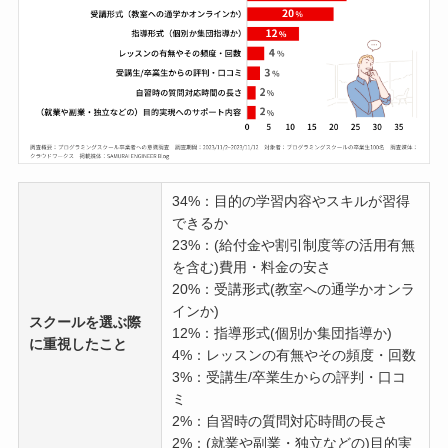
34%：目的の学習内容やスキルが習得
できるか
23%：(給付金や割引制度等の活用有無
を含む)費用・料金の安さ
20%：受講形式(教室への通学かオンラ
インか)
スクールを選ぶ際
12%：指導形式(個別か集団指導か)
に重視したこと
4%：レッスンの有無やその頻度・回数
3%：受講生/卒業生からの評判・口コ
ミ
2%：自習時の質問対応時間の長さ
2%：(就業や副業・独立などの)目的実