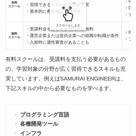
・侍
有料
・習得できるスキルや分野が充実
スクール
・DM
・基本的に希望者は入校可能
・テ
スクロールします
・受講料金をはじめ各種費用が無料
・0
無料
・運営企業または提供企業への就職や転職が条件
スクール
・プ
・入校時に適性審査があることも
有料スクールは、受講料を支払う必要があるもの
の、学習対象の分野が広く習得できるスキルも充
実しています。例えばSAMURAI ENGINEERは、
下記スキルの中から必要なものを学べます。
プログラミング言語
各種開発ツール
インフラ