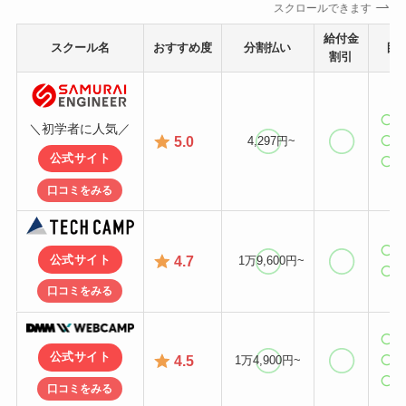
スクロールできます
給付金
スクール名
おすすめ度
分割払い
目
割引
＼初学者に人気／
5.0
4,297円~
公式サイト
口コミをみる
4.7
公式サイト
1万9,600円~
口コミをみる
公式サイト
4.5
1万4,900円~
口コミをみる