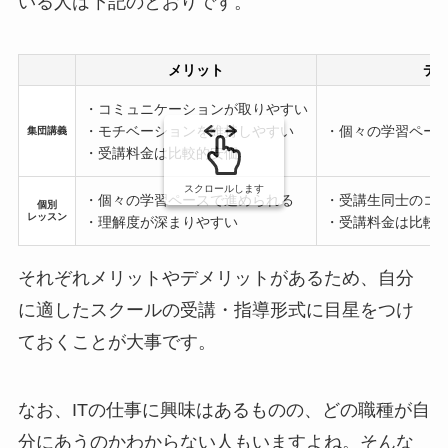
いる人は下記のとおりです。
メリット
デ
・コミュニケーションが取りやすい
・モチベーションを維持しやすい
・個々の学習ペー
集団講義
・受講料金は比較的安価
スクロールします
・個々の学習ペースで進められる
・受講生同士のコ
個別
レッスン
・理解度が深まりやすい
・受講料金は比較
それぞれメリットやデメリットがあるため、自分
に適したスクールの受講・指導形式に目星をつけ
ておくことが大事です。
なお、ITの仕事に興味はあるものの、どの職種が自
分にあうのかわからない人もいますよね。そんな