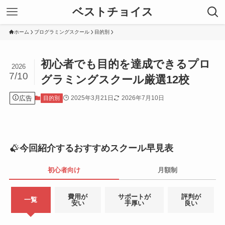
ベストチョイス
ホーム
プログラミングスクール
目的別
初心者でも目的を達成できるプロ
2026
7/10
グラミングスクール厳選12校
広告
2025年3月21日
2026年7月10日
目的別
今回紹介するおすすめスクール早見表
初心者向け
月額制
費用が
サポートが
評判が
一覧
安い
手厚い
良い