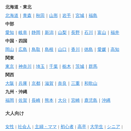
北海道・東北
北海道
｜
青森
｜
秋田
｜
山形
｜
岩手
｜
宮城
｜
福島
中部
愛知
｜
岐阜
｜
静岡
｜
新潟
｜
山梨
｜
長野
｜
石川
｜
富山
｜
福井
中国・四国
岡山
｜
広島
｜
鳥取
｜
島根
｜
山口
｜
香川
｜
徳島
｜
愛媛
｜
高知
関東
東京
｜
神奈川
｜
埼玉
｜
千葉
｜
栃木
｜
茨城
｜
群馬
関西
大阪
｜
兵庫
｜
京都
｜
滋賀
｜
奈良
｜
三重
｜
和歌山
九州・沖縄
福岡
｜
佐賀
｜
長崎
｜
熊本
｜
大分
｜
宮崎
｜
鹿児島
｜
沖縄
大人向け
女性
社会人
主婦・ママ
初心者
高卒
大学生
シニア
｜
｜
｜
｜
｜
｜
｜