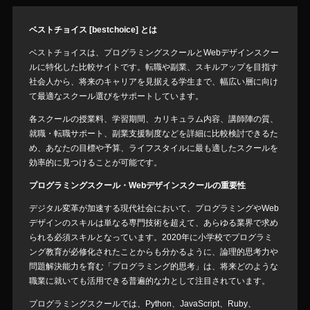
ベストチョイス [bestchoice] とは
ベストチョイスは、プログラミングスクールとWebデザインスクー
ルに特化した比較サイトです。転職や副業、スキルアップを目指す
社会人から、将来のキャリアを見据える学生まで、幅広い層に向け
て最適なスクール選びをサポートしています。
各スクールの授業料、学習期間、カリキュラム内容、講師陣の質、
就職・転職サポート、副業支援制度などを詳細に比較検討できるた
め、あなたの目標や予算、ライフスタイルに最も適したスクールを
効率的に見つけることが可能です。
プログラミングスクール・Webデザインスクールの重要性
デジタル変革が加速する現代社会において、プログラミングやWeb
デザインのスキルは単なる専門技術を超えて、あらゆる業界で求め
られる必須スキルとなっています。2020年に小学校でプログラミ
ング教育が必修化されたことからも分かるように、論理的思考力や
問題解決能力を育む「プログラミング的思考」は、将来どのような
職業に就いても活用できる普遍的な力として注目されています。
プログラミングスクールでは、Python、JavaScript、Ruby、