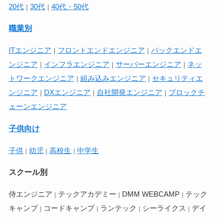
20代
30代
40代・50代
｜
｜
職業別
ITエンジニア
フロントエンドエンジニア
バックエンドエ
｜
｜
ンジニア
インフラエンジニア
サーバーエンジニア
ネッ
｜
｜
｜
トワークエンジニア
組み込みエンジニア
セキュリティエ
｜
｜
ンジニア
DXエンジニア
自社開発エンジニア
ブロックチ
｜
｜
｜
ェーンエンジニア
子供向け
子供
幼児
高校生
中学生
｜
｜
｜
スクール別
侍エンジニア
テックアカデミー
DMM WEBCAMP
テック
｜
｜
｜
キャンプ
コードキャンプ
ランテック
シーライクス
デイ
｜
｜
｜
｜