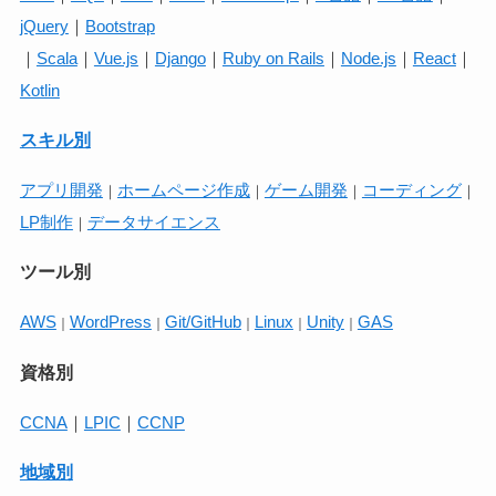
jQuery
｜
Bootstrap
｜
Scala
｜
Vue.js
｜
Django
｜
Ruby on Rails
｜
Node.js
｜
React
｜
Kotlin
スキル別
アプリ開発
ホームページ作成
ゲーム開発
コーディング
｜
｜
｜
｜
LP制作
データサイエンス
｜
ツール別
AWS
WordPress
Git/GitHub
Linux
Unity
GAS
｜
｜
｜
｜
｜
資格別
CCNA
｜
LPIC
｜
CCNP
地域別