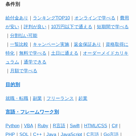
条件別
給付金あり
｜
ランキングTOP10
｜
オンラインで学べる
｜
費用
が安い
｜
評判が良い
｜
10万円以下で通える
｜
短期間で学べる
｜
分割払い可能
｜
一覧比較
｜
キャンペーン実施
｜
返金保証あり
｜
資格取得に
特化
｜
無料で学べる
｜
土日に通える
｜
オーダーメイドカリキ
ュラム
｜
通学できる
｜
月額で学べる
目的別
就職・転職
｜
副業
｜
フリーランス
｜
起業
言語・フレームワーク別
Python
｜
VBA
｜
Ruby
｜
R言語
｜
Swift
｜
HTML/CSS
｜
C#
｜
PHP
｜
SQL
｜
C++
｜
Java
｜
JavaScript
｜
C言語
｜
Go言語
｜