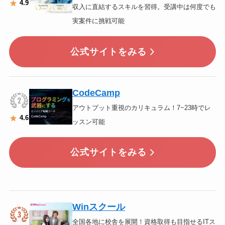
4.9
収入に直結するスキルを習得。受講中は何度でも
実案件に挑戦可能
公式サイトをみる
CodeCamp
アウトプット重視のカリキュラム！7~23時でレ
4
.6
ッスン可能
公式サイトをみる
Winスクール
全国各地に校舎を展開！資格取得も目指せるITス