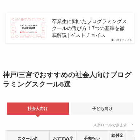
卒業生に聞いたプログラミングス
クールの選び方！7つの基準を徹
底解説 | ベストチョイス
ベストチョイス
神戸/三宮でおすすめの社会人向けプログ
ラミングスクール5選
社会人向け
子ども向け
スクロールできます
給付金
スクール名
おすすめ度
分割払い
目