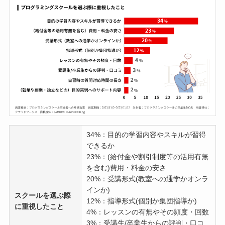
34%：目的の学習内容やスキルが習得
できるか
23%：(給付金や割引制度等の活用有無
を含む)費用・料金の安さ
20%：受講形式(教室への通学かオンラ
インか)
スクールを選ぶ際
12%：指導形式(個別か集団指導か)
に重視したこと
4%：レッスンの有無やその頻度・回数
3%：受講生/卒業生からの評判・口コ