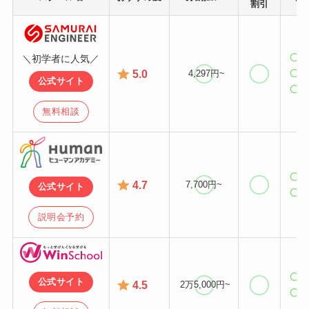
割引
＼初学者に人気／
5.0
4,297円~
公式サイト
無料相談
4.7
7,700円~
公式サイト
説明会予約
公式サイト
4.5
2万5,000円~