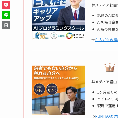
弊メディア経由
話題のAIに
AIを扱う
AI系の資
⇒
キカガクの詳
弊メディア経由
1ヶ月辺り
ハイレベル
現場で運用
⇒
RUNTEQの