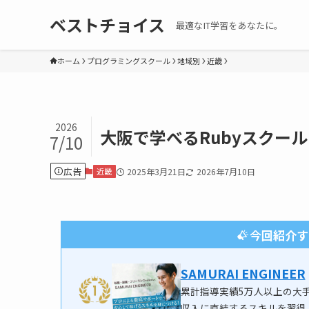
ベストチョイス
最適なIT学習をあなたに。
ホーム
プログラミングスクール
地域別
近畿
2026
大阪で学べるRubyスクー
7/10
広告
近畿
2025年3月21日
2026年7月10日
今回紹介す
SAMURAI ENGINEER
累計指導実績5万人以上の大
収入に直結するスキルを習得