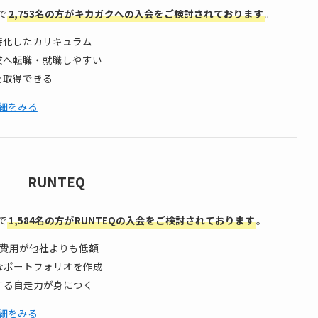
で
2,753名の方がキカガクへの入会をご検討されております
。
特化したカリキュラム
企業へ転職・就職しやすい
格を取得できる
細をみる
RUNTEQ
で
1,584名の方がRUNTEQの入会をご検討されております
。
の費用が他社よりも低額
なポートフォリオを作成
する自走力が身につく
詳細をみる