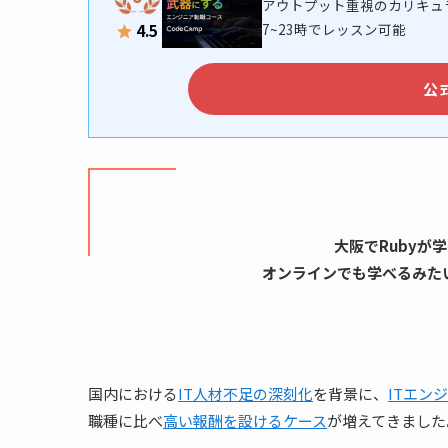
アウトプット重視のカリキュ
7~23時でレッスン可能
4.5
公
大阪でRubyが
オンラインでも学べるみた
国内における
IT人材不足の深刻化
を背景に、
ITエン
職種に比べ
高い報酬を設けるケース
が増えてきました