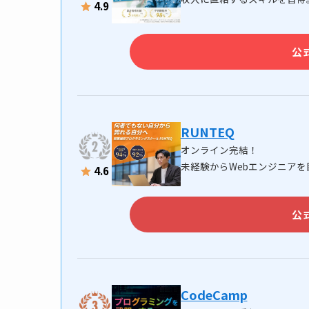
4.9
公
RUNTEQ
オンライン完結！
未経験からWebエンジニアを
4.6
公
CodeCamp