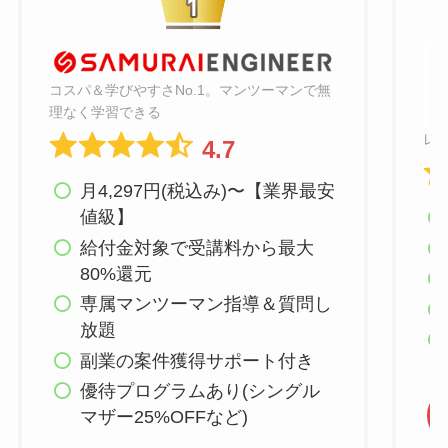
コスパ＆学びやすさNo.1。マンツーマンで無
理なく学習できる
レ
4.7
月4,297円(税込み)〜【業界最安
値級】
給付金対象で受講料から最大
80%還元
専属マンツーマン指導＆質問し
放題
副業の案件獲得サポート付き
優待プログラムあり(シングル
マザー25%OFFなど)