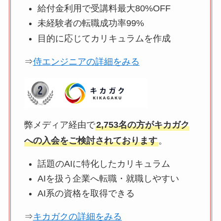
給付金利用で受講料最大80%OFF
未経験者の転職成功率99%
目的に応じてカリキュラムを作成
⇒
侍エンジニアの詳細をみる
弊メディア経由で
2,753名の方がキカガク
への入会をご検討されております
。
話題のAIに特化したカリキュラム
AIを扱う企業へ転職・就職しやすい
AI系の資格を取得できる
⇒
キカガクの詳細をみる