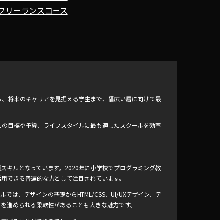
フリーランスコース
ら、将来のキャリアを見据える学生まで、幅広い層に向けて最
たの目標や予算、ライフスタイルに最も適したスクールを効率
スキルとなっています。2020年に小学校でプログラミング教
活用できる普遍的な力として注目されています。
ルでは、デザインの基礎からHTML/CSS、UI/UXデザイン、デ
習を進められる柔軟性があることも大きな魅力です。