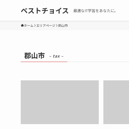
ベストチョイス
最適なIT学習をあなたに。
ホーム
エリアページ
郡山市
郡山市
– tax –