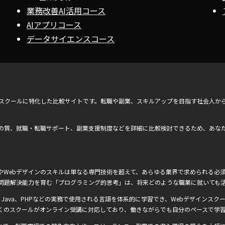
業務改善AI活用コース
AIアプリコース
データサイエンスコース
ンスクールに特化した比較サイトです。転職や副業、スキルアップを目指す社会人か
の質、就職・転職サポート、副業支援制度などを詳細に比較検討できるため、あな
Webデザインのスキルは単なる専門技術を超えて、あらゆる業界で求められる必須
問題解決能力を育む「プログラミング的思考」は、将来どのような職業に就いても
Ruby、Java、PHPなどの実務で使用される言語を体系的に学習でき、Webデザインスクー
くのスクールがオンライン受講に対応しており、働きながらでも自分のペースで学