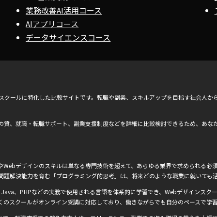
業務改善AI活用コース
AIアプリコース
データサイエンスコース
ンスクールに特化した比較サイトです。転職や副業、スキルアップを目指す社会人か
の質、就職・転職サポート、副業支援制度などを詳細に比較検討できるため、あな
Webデザインのスキルは単なる専門技術を超えて、あらゆる業界で求められる必須
問題解決能力を育む「プログラミング的思考」は、将来どのような職業に就いても
Ruby、Java、PHPなどの実務で使用される言語を体系的に学習でき、Webデザインスクー
くのスクールがオンライン受講に対応しており、働きながらでも自分のペースで学