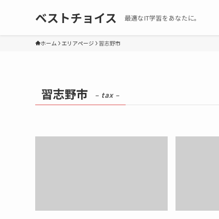
ベストチョイス
最適なIT学習をあなたに。
ホーム
エリアページ
習志野市
習志野市
– tax –