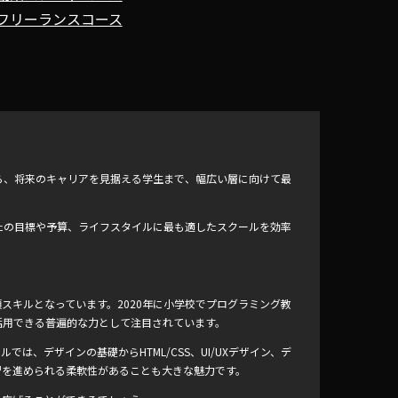
フリーランスコース
ら、将来のキャリアを見据える学生まで、幅広い層に向けて最
たの目標や予算、ライフスタイルに最も適したスクールを効率
スキルとなっています。2020年に小学校でプログラミング教
活用できる普遍的な力として注目されています。
ルでは、デザインの基礎からHTML/CSS、UI/UXデザイン、デ
習を進められる柔軟性があることも大きな魅力です。