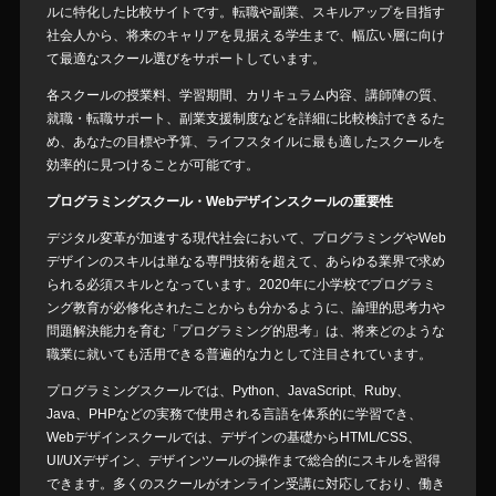
ルに特化した比較サイトです。転職や副業、スキルアップを目指す
社会人から、将来のキャリアを見据える学生まで、幅広い層に向け
て最適なスクール選びをサポートしています。
各スクールの授業料、学習期間、カリキュラム内容、講師陣の質、
就職・転職サポート、副業支援制度などを詳細に比較検討できるた
め、あなたの目標や予算、ライフスタイルに最も適したスクールを
効率的に見つけることが可能です。
プログラミングスクール・Webデザインスクールの重要性
デジタル変革が加速する現代社会において、プログラミングやWeb
デザインのスキルは単なる専門技術を超えて、あらゆる業界で求め
られる必須スキルとなっています。2020年に小学校でプログラミ
ング教育が必修化されたことからも分かるように、論理的思考力や
問題解決能力を育む「プログラミング的思考」は、将来どのような
職業に就いても活用できる普遍的な力として注目されています。
プログラミングスクールでは、Python、JavaScript、Ruby、
Java、PHPなどの実務で使用される言語を体系的に学習でき、
Webデザインスクールでは、デザインの基礎からHTML/CSS、
UI/UXデザイン、デザインツールの操作まで総合的にスキルを習得
できます。多くのスクールがオンライン受講に対応しており、働き