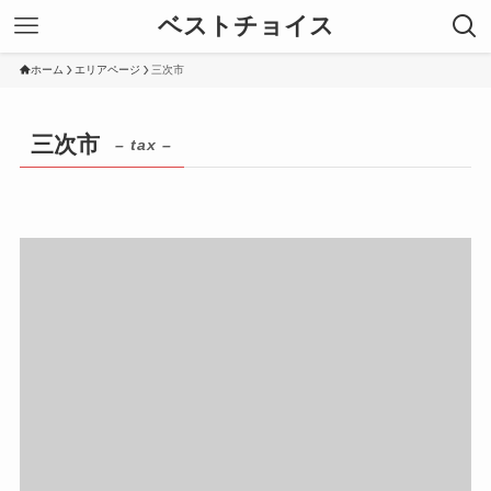
ベストチョイス
ホーム
エリアページ
三次市
三次市
– tax –