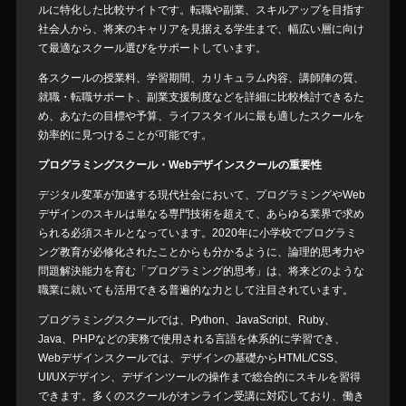
ルに特化した比較サイトです。転職や副業、スキルアップを目指す
社会人から、将来のキャリアを見据える学生まで、幅広い層に向け
て最適なスクール選びをサポートしています。
各スクールの授業料、学習期間、カリキュラム内容、講師陣の質、
就職・転職サポート、副業支援制度などを詳細に比較検討できるた
め、あなたの目標や予算、ライフスタイルに最も適したスクールを
効率的に見つけることが可能です。
プログラミングスクール・Webデザインスクールの重要性
デジタル変革が加速する現代社会において、プログラミングやWeb
デザインのスキルは単なる専門技術を超えて、あらゆる業界で求め
られる必須スキルとなっています。2020年に小学校でプログラミ
ング教育が必修化されたことからも分かるように、論理的思考力や
問題解決能力を育む「プログラミング的思考」は、将来どのような
職業に就いても活用できる普遍的な力として注目されています。
プログラミングスクールでは、Python、JavaScript、Ruby、
Java、PHPなどの実務で使用される言語を体系的に学習でき、
Webデザインスクールでは、デザインの基礎からHTML/CSS、
UI/UXデザイン、デザインツールの操作まで総合的にスキルを習得
できます。多くのスクールがオンライン受講に対応しており、働き