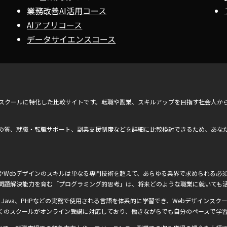
業務改善AI活用コース
AIアプリコース
データサイエンスコース
ンスクールに特化した比較サイトです。転職や副業、スキルアップを目指す社会人か
の質、就職・転職サポート、副業支援制度などを詳細に比較検討できるため、あな
Webデザインのスキルは単なる専門技術を超えて、あらゆる業界で求められる必須
問題解決能力を育む「プログラミング的思考」は、将来どのような職業に就いても
Ruby、Java、PHPなどの実務で使用される言語を体系的に学習でき、Webデザインスクー
くのスクールがオンライン受講に対応しており、働きながらでも自分のペースで学