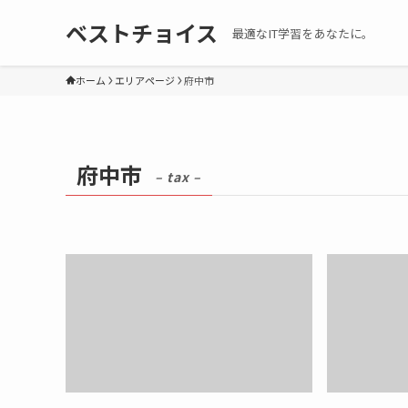
ベストチョイス
最適なIT学習をあなたに。
ホーム
エリアページ
府中市
府中市
– tax –