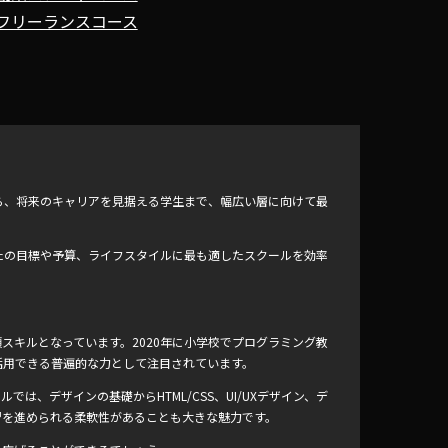
フリーランスコース
ら、将来のキャリアを見据える学生まで、幅広い層に向けて最
たの目標や予算、ライフスタイルに最も適したスクールを効率
スキルとなっています。2020年に小学校でプログラミング教
活用できる普遍的な力として注目されています。
ルでは、デザインの基礎からHTML/CSS、UI/UXデザイン、デ
習を進められる柔軟性があることも大きな魅力です。