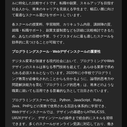
ルに特化した比較サイトです。転職や副業、スキルアップを目指す
社会人から、将来のキャリアを見据える学生まで、幅広い層に向け
て最適なスクール選びをサポートしています。
各スクールの授業料、学習期間、カリキュラム内容、講師陣の質、
就職・転職サポート、副業支援制度などを詳細に比較検討できるた
め、あなたの目標や予算、ライフスタイルに最も適したスクールを
効率的に見つけることが可能です。
プログラミングスクール・Webデザインスクールの重要性
デジタル変革が加速する現代社会において、プログラミングやWeb
デザインのスキルは単なる専門技術を超えて、あらゆる業界で求め
られる必須スキルとなっています。2020年に小学校でプログラミ
ング教育が必修化されたことからも分かるように、論理的思考力や
問題解決能力を育む「プログラミング的思考」は、将来どのような
職業に就いても活用できる普遍的な力として注目されています。
プログラミングスクールでは、Python、JavaScript、Ruby、
Java、PHPなどの実務で使用される言語を体系的に学習でき、
Webデザインスクールでは、デザインの基礎からHTML/CSS、
UI/UXデザイン、デザインツールの操作まで総合的にスキルを習得
できます。多くのスクールがオンライン受講に対応しており、働き