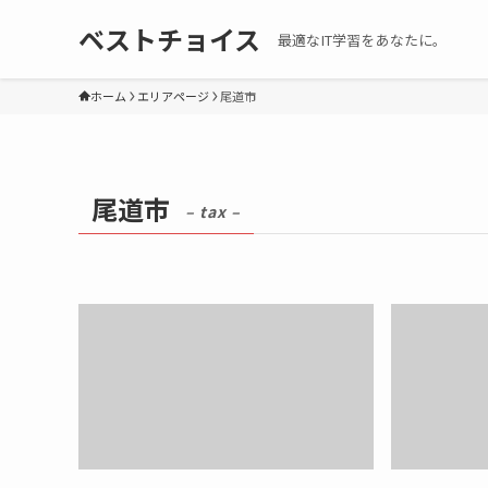
ベストチョイス
最適なIT学習をあなたに。
ホーム
エリアページ
尾道市
尾道市
– tax –