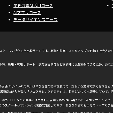
業務改善AI活用コース
AIアプリコース
データサイエンスコース
ンスクールに特化した比較サイトです。転職や副業、スキルアップを目指す社会人か
の質、就職・転職サポート、副業支援制度などを詳細に比較検討できるため、あな
Webデザインのスキルは単なる専門技術を超えて、あらゆる業界で求められる必須
問題解決能力を育む「プログラミング的思考」は、将来どのような職業に就いても
Ruby、Java、PHPなどの実務で使用される言語を体系的に学習でき、Webデザインスクー
くのスクールがオンライン受講に対応しており、働きながらでも自分のペースで学