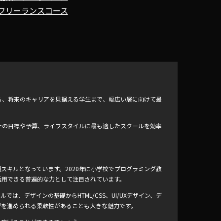
フリーランスコース
ら、将来のキャリアを見据える学生まで、幅広い層に向けて最
たの目標や予算、ライフスタイルに最も適したスクールを効率
スキルとなっています。2020年に小学校でプログラミング教
活用できる普遍的な力として注目されています。
ルでは、デザインの基礎からHTML/CSS、UI/UXデザイン、デ
習を進められる柔軟性があることも大きな魅力です。