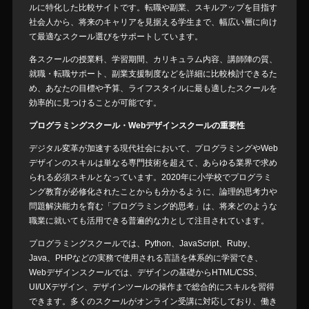
ルに特化した比較サイトです。転職や副業、スキルアップを目指す
社会人から、将来のキャリアを見据える学生まで、幅広い層に向け
て最適なスクール選びをサポートしています。
各スクールの授業料、学習期間、カリキュラム内容、講師陣の質、
就職・転職サポート、副業支援制度などを詳細に比較検討できるた
め、あなたの目標や予算、ライフスタイルに最も適したスクールを
効率的に見つけることが可能です。
プログラミングスクール・Webデザインスクールの重要性
デジタル変革が加速する現代社会において、プログラミングやWeb
デザインのスキルは単なる専門技術を超えて、あらゆる業界で求め
られる必須スキルとなっています。2020年に小学校でプログラミ
ング教育が必修化されたことからも分かるように、論理的思考力や
問題解決能力を育む「プログラミング的思考」は、将来どのような
職業に就いても活用できる普遍的な力として注目されています。
プログラミングスクールでは、Python、JavaScript、Ruby、
Java、PHPなどの実務で使用される言語を体系的に学習でき、
Webデザインスクールでは、デザインの基礎からHTML/CSS、
UI/UXデザイン、デザインツールの操作まで総合的にスキルを習得
できます。多くのスクールがオンライン受講に対応しており、働き