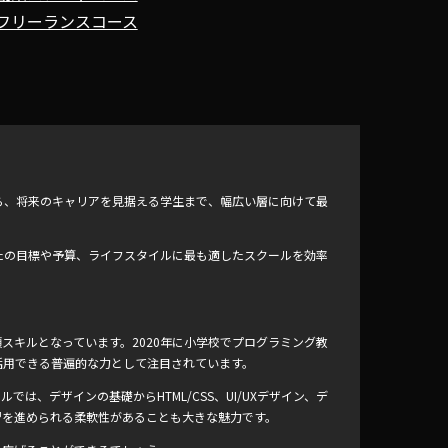
フリーランスコース
ら、将来のキャリアを見据える学生まで、幅広い層に向けて最
たの目標や予算、ライフスタイルに最も適したスクールを効率
スキルとなっています。2020年に小学校でプログラミング教
活用できる普遍的な力として注目されています。
ルでは、デザインの基礎からHTML/CSS、UI/UXデザイン、デ
習を進められる柔軟性があることも大きな魅力です。