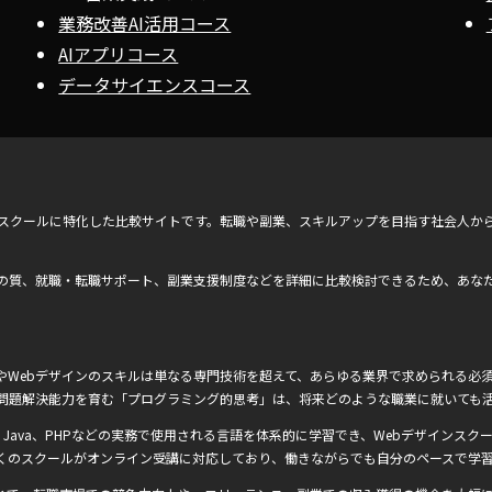
業務改善AI活用コース
AIアプリコース
データサイエンスコース
ンスクールに特化した比較サイトです。転職や副業、スキルアップを目指す社会人か
の質、就職・転職サポート、副業支援制度などを詳細に比較検討できるため、あな
Webデザインのスキルは単なる専門技術を超えて、あらゆる業界で求められる必須
問題解決能力を育む「プログラミング的思考」は、将来どのような職業に就いても
Ruby、Java、PHPなどの実務で使用される言語を体系的に学習でき、Webデザインスクー
くのスクールがオンライン受講に対応しており、働きながらでも自分のペースで学