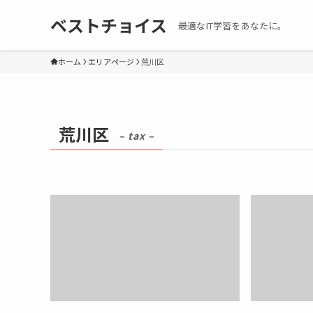
ベストチョイス
最適なIT学習をあなたに。
ホーム
エリアページ
荒川区
荒川区
– tax –