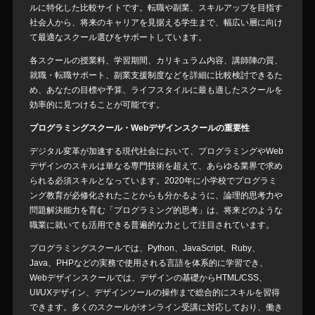
ルに特化した比較サイトです。転職や副業、スキルアップを目指す
社会人から、将来のキャリアを見据える学生まで、幅広い層に向け
て最適なスクール選びをサポートしています。
各スクールの授業料、学習期間、カリキュラム内容、講師陣の質、
就職・転職サポート、副業支援制度などを詳細に比較検討できるた
め、あなたの目標や予算、ライフスタイルに最も適したスクールを
効率的に見つけることが可能です。
プログラミングスクール・Webデザインスクールの重要性
デジタル変革が加速する現代社会において、プログラミングやWeb
デザインのスキルは単なる専門技術を超えて、あらゆる業界で求め
られる必須スキルとなっています。2020年に小学校でプログラミ
ング教育が必修化されたことからも分かるように、論理的思考力や
問題解決能力を育む「プログラミング的思考」は、将来どのような
職業に就いても活用できる普遍的な力として注目されています。
プログラミングスクールでは、Python、JavaScript、Ruby、
Java、PHPなどの実務で使用される言語を体系的に学習でき、
Webデザインスクールでは、デザインの基礎からHTML/CSS、
UI/UXデザイン、デザインツールの操作まで総合的にスキルを習得
できます。多くのスクールがオンライン受講に対応しており、働き