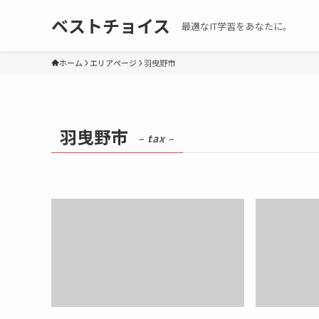
ベストチョイス
最適なIT学習をあなたに。
ホーム
エリアページ
羽曳野市
羽曳野市
– tax –