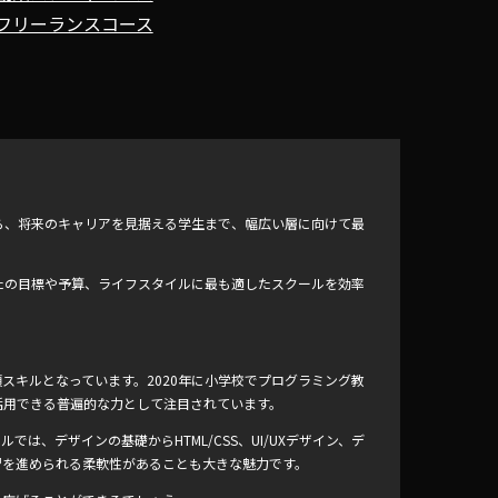
フリーランスコース
ら、将来のキャリアを見据える学生まで、幅広い層に向けて最
たの目標や予算、ライフスタイルに最も適したスクールを効率
スキルとなっています。2020年に小学校でプログラミング教
活用できる普遍的な力として注目されています。
ルでは、デザインの基礎からHTML/CSS、UI/UXデザイン、デ
習を進められる柔軟性があることも大きな魅力です。