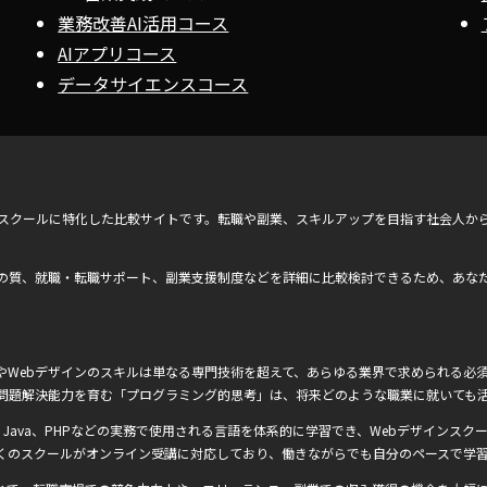
業務改善AI活用コース
AIアプリコース
データサイエンスコース
ンスクールに特化した比較サイトです。転職や副業、スキルアップを目指す社会人か
の質、就職・転職サポート、副業支援制度などを詳細に比較検討できるため、あな
Webデザインのスキルは単なる専門技術を超えて、あらゆる業界で求められる必須
問題解決能力を育む「プログラミング的思考」は、将来どのような職業に就いても
Ruby、Java、PHPなどの実務で使用される言語を体系的に学習でき、Webデザインスクー
くのスクールがオンライン受講に対応しており、働きながらでも自分のペースで学