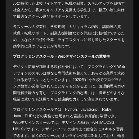
ルに特化した比較サイトです。転職や副業、スキルアップを目指す
社会人から、将来のキャリアを見据える学生まで、幅広い層に向け
て最適なスクール選びをサポートしています。
各スクールの授業料、学習期間、カリキュラム内容、講師陣の質、
就職・転職サポート、副業支援制度などを詳細に比較検討できるた
め、あなたの目標や予算、ライフスタイルに最も適したスクールを
効率的に見つけることが可能です。
プログラミングスクール・Webデザインスクールの重要性
デジタル変革が加速する現代社会において、プログラミングやWeb
デザインのスキルは単なる専門技術を超えて、あらゆる業界で求め
られる必須スキルとなっています。2020年に小学校でプログラミ
ング教育が必修化されたことからも分かるように、論理的思考力や
問題解決能力を育む「プログラミング的思考」は、将来どのような
職業に就いても活用できる普遍的な力として注目されています。
プログラミングスクールでは、Python、JavaScript、Ruby、
Java、PHPなどの実務で使用される言語を体系的に学習でき、
Webデザインスクールでは、デザインの基礎からHTML/CSS、
UI/UXデザイン、デザインツールの操作まで総合的にスキルを習得
できます。多くのスクールがオンライン受講に対応しており、働き