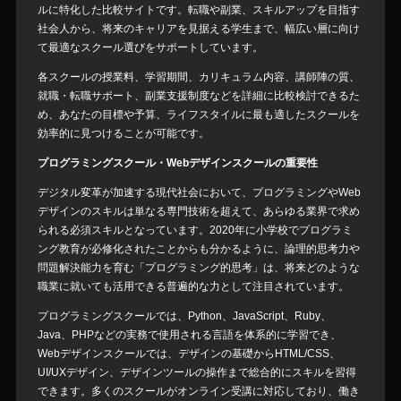
ルに特化した比較サイトです。転職や副業、スキルアップを目指す
社会人から、将来のキャリアを見据える学生まで、幅広い層に向け
て最適なスクール選びをサポートしています。
各スクールの授業料、学習期間、カリキュラム内容、講師陣の質、
就職・転職サポート、副業支援制度などを詳細に比較検討できるた
め、あなたの目標や予算、ライフスタイルに最も適したスクールを
効率的に見つけることが可能です。
プログラミングスクール・Webデザインスクールの重要性
デジタル変革が加速する現代社会において、プログラミングやWeb
デザインのスキルは単なる専門技術を超えて、あらゆる業界で求め
られる必須スキルとなっています。2020年に小学校でプログラミ
ング教育が必修化されたことからも分かるように、論理的思考力や
問題解決能力を育む「プログラミング的思考」は、将来どのような
職業に就いても活用できる普遍的な力として注目されています。
プログラミングスクールでは、Python、JavaScript、Ruby、
Java、PHPなどの実務で使用される言語を体系的に学習でき、
Webデザインスクールでは、デザインの基礎からHTML/CSS、
UI/UXデザイン、デザインツールの操作まで総合的にスキルを習得
できます。多くのスクールがオンライン受講に対応しており、働き