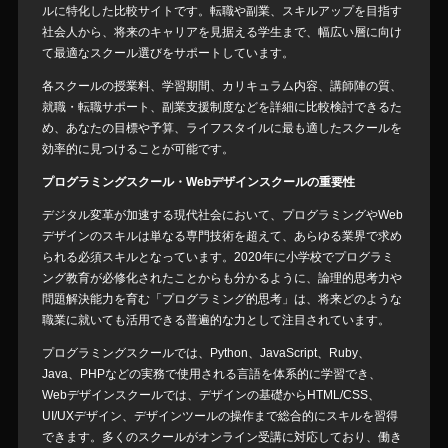
ルに特化した比較サイトです。転職や副業、スキルアップを目指す
社会人から、将来のキャリアを見据える学生まで、幅広い層に向け
て最適なスクール選びをサポートしています。
各スクールの授業料、学習期間、カリキュラム内容、講師陣の質、
就職・転職サポート、副業支援制度などを詳細に比較検討できるた
め、あなたの目標や予算、ライフスタイルに最も適したスクールを
効率的に見つけることが可能です。
プログラミングスクール・Webデザインスクールの重要性
デジタル変革が加速する現代社会において、プログラミングやWeb
デザインのスキルは単なる専門技術を超えて、あらゆる業界で求め
られる必須スキルとなっています。2020年に小学校でプログラミ
ング教育が必修化されたことからも分かるように、論理的思考力や
問題解決能力を育む「プログラミング的思考」は、将来どのような
職業に就いても活用できる普遍的な力として注目されています。
プログラミングスクールでは、Python、JavaScript、Ruby、
Java、PHPなどの実務で使用される言語を体系的に学習でき、
Webデザインスクールでは、デザインの基礎からHTML/CSS、
UI/UXデザイン、デザインツールの操作まで総合的にスキルを習得
できます。多くのスクールがオンライン受講に対応しており、働き