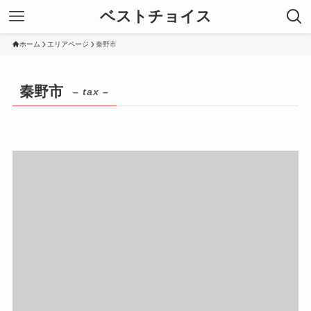
ベストチョイス
ホーム
エリアページ
秦野市
秦野市
– tax –