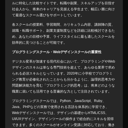
ルに特化した比較サイトです。転職や副業、スキルアップを目指す
社会人から、将来のキャリアを見据える学生まで、幅広い層に向け
て最適なスクール選びをサポートしています。
各スクールの授業料、学習期間、カリキュラム内容、講師陣の質、
就職・転職サポート、副業支援制度などを詳細に比較検討できるた
め、あなたの目標や予算、ライフスタイルに最も適したスクールを
効率的に見つけることが可能です。
プログラミングスクール・Webデザインスクールの重要性
デジタル変革が加速する現代社会において、プログラミングやWeb
デザインのスキルは単なる専門技術を超えて、あらゆる業界で求め
られる必須スキルとなっています。2020年に小学校でプログラミ
ング教育が必修化されたことからも分かるように、論理的思考力や
問題解決能力を育む「プログラミング的思考」は、将来どのような
職業に就いても活用できる普遍的な力として注目されています。
プログラミングスクールでは、Python、JavaScript、Ruby、
Java、PHPなどの実務で使用される言語を体系的に学習でき、
Webデザインスクールでは、デザインの基礎からHTML/CSS、
UI/UXデザイン、デザインツールの操作まで総合的にスキルを習得
できます。多くのスクールがオンライン受講に対応しており、働き