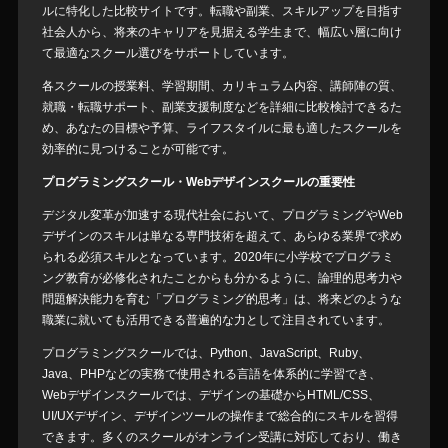
ルに特化した比較サイトです。転職や副業、スキルアップを目指す
社会人から、将来のキャリアを見据える学生まで、幅広い層に向け
て最適なスクール選びをサポートしています。
各スクールの授業料、学習期間、カリキュラム内容、講師陣の質、
就職・転職サポート、副業支援制度などを詳細に比較検討できるた
め、あなたの目標や予算、ライフスタイルに最も適したスクールを
効率的に見つけることが可能です。
プログラミングスクール・Webデザインスクールの重要性
デジタル変革が加速する現代社会において、プログラミングやWeb
デザインのスキルは単なる専門技術を超えて、あらゆる業界で求め
られる必須スキルとなっています。2020年に小学校でプログラミ
ング教育が必修化されたことからも分かるように、論理的思考力や
問題解決能力を育む「プログラミング的思考」は、将来どのような
職業に就いても活用できる普遍的な力として注目されています。
プログラミングスクールでは、Python、JavaScript、Ruby、
Java、PHPなどの実務で使用される言語を体系的に学習でき、
Webデザインスクールでは、デザインの基礎からHTML/CSS、
UI/UXデザイン、デザインツールの操作まで総合的にスキルを習得
できます。多くのスクールがオンライン受講に対応しており、働き