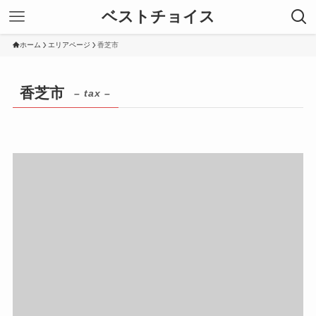
ベストチョイス
ホーム
エリアページ
香芝市
香芝市
– tax –