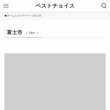
ベストチョイス
ホーム
エリアページ
富士市
富士市
– tax –