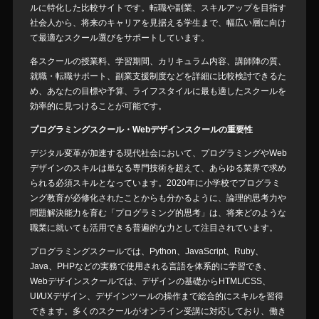
ルに特化した比較サイトです。転職や副業、スキルアップを目指す
社会人から、将来のキャリアを見据える学生まで、幅広い層に向け
て最適なスクール選びをサポートしています。
各スクールの授業料、学習期間、カリキュラム内容、講師陣の質、
就職・転職サポート、副業支援制度などを詳細に比較検討できるた
め、あなたの目標や予算、ライフスタイルに最も適したスクールを
効率的に見つけることが可能です。
プログラミングスクール・Webデザインスクールの重要性
デジタル変革が加速する現代社会において、プログラミングやWeb
デザインのスキルは単なる専門技術を超えて、あらゆる業界で求め
られる必須スキルとなっています。2020年に小学校でプログラミ
ング教育が必修化されたことからも分かるように、論理的思考力や
問題解決能力を育む「プログラミング的思考」は、将来どのような
職業に就いても活用できる普遍的な力として注目されています。
プログラミングスクールでは、Python、JavaScript、Ruby、
Java、PHPなどの実務で使用される言語を体系的に学習でき、
Webデザインスクールでは、デザインの基礎からHTML/CSS、
UI/UXデザイン、デザインツールの操作まで総合的にスキルを習得
できます。多くのスクールがオンライン受講に対応しており、働き