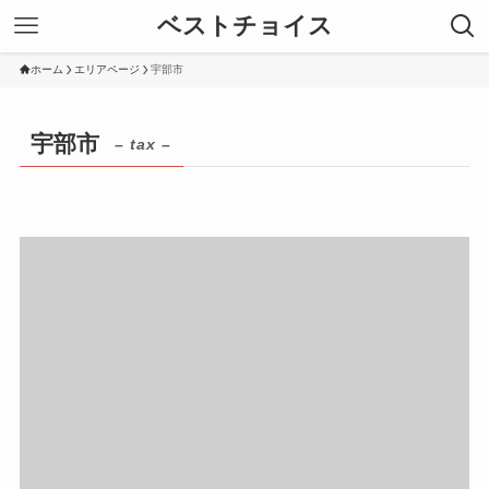
ベストチョイス
ホーム
エリアページ
宇部市
宇部市
– tax –