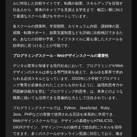
ルに特化した比較サイトです。転職や副業、スキルアップを目指す
社会人から、将来のキャリアを見据える学生まで、幅広い層に向け
て最適なスクール選びをサポートしています。
各スクールの授業料、学習期間、カリキュラム内容、講師陣の質、
就職・転職サポート、副業支援制度などを詳細に比較検討できるた
め、あなたの目標や予算、ライフスタイルに最も適したスクールを
効率的に見つけることが可能です。
プログラミングスクール・Webデザインスクールの重要性
デジタル変革が加速する現代社会において、プログラミングやWeb
デザインのスキルは単なる専門技術を超えて、あらゆる業界で求め
られる必須スキルとなっています。2020年に小学校でプログラミ
ング教育が必修化されたことからも分かるように、論理的思考力や
問題解決能力を育む「プログラミング的思考」は、将来どのような
職業に就いても活用できる普遍的な力として注目されています。
プログラミングスクールでは、Python、JavaScript、Ruby、
Java、PHPなどの実務で使用される言語を体系的に学習でき、
Webデザインスクールでは、デザインの基礎からHTML/CSS、
UI/UXデザイン、デザインツールの操作まで総合的にスキルを習得
できます。多くのスクールがオンライン受講に対応しており、働き