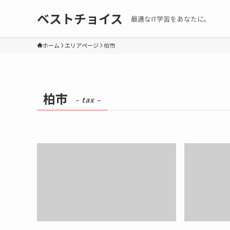
ベストチョイス
最適なIT学習をあなたに。
ホーム
エリアページ
柏市
柏市
– tax –