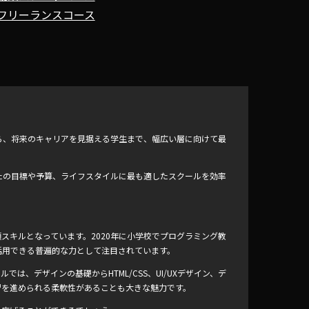
フリーランスコース
ら、将来のキャリアを見据える学生まで、幅広い層に向けて最
たの目標や予算、ライフスタイルに最も適したスクールを効率
スキルとなっています。2020年に小学校でプログラミング教
活用できる普遍的な力として注目されています。
ルでは、デザインの基礎からHTML/CSS、UI/UXデザイン、デ
習を進められる柔軟性があることも大きな魅力です。