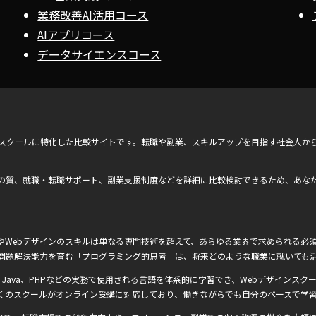
業務改善AI活用コース
AIアプリコース
データサイエンスコース
ンスクールに特化した比較サイトです。転職や副業、スキルアップを目指す社会人か
の質、就職・転職サポート、副業支援制度などを詳細に比較検討できるため、あな
Webデザインのスキルは単なる専門技術を超えて、あらゆる業界で求められる必須
問題解決能力を育む「プログラミング的思考」は、将来どのような職業に就いても
Ruby、Java、PHPなどの実務で使用される言語を体系的に学習でき、Webデザインスクー
くのスクールがオンライン受講に対応しており、働きながらでも自分のペースで学