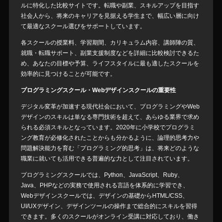
ルに特化した比較サイトです。転職や副業、スキルアップを目指す
社会人から、将来のキャリアを見据える学生まで、幅広い層に向け
て最適なスクール選びをサポートしています。
各スクールの授業料、学習期間、カリキュラム内容、講師陣の質、
就職・転職サポート、副業支援制度などを詳細に比較検討できるた
め、あなたの目標や予算、ライフスタイルに最も適したスクールを
効率的に見つけることが可能です。
プログラミングスクール・Webデザインスクールの重要性
デジタル変革が加速する現代社会において、プログラミングやWeb
デザインのスキルは単なる専門技術を超えて、あらゆる業界で求め
られる必須スキルとなっています。2020年に小学校でプログラミ
ング教育が必修化されたことからも分かるように、論理的思考力や
問題解決能力を育む「プログラミング的思考」は、将来どのような
職業に就いても活用できる普遍的な力として注目されています。
プログラミングスクールでは、Python、JavaScript、Ruby、
Java、PHPなどの実務で使用される言語を体系的に学習でき、
Webデザインスクールでは、デザインの基礎からHTML/CSS、
UI/UXデザイン、デザインツールの操作まで総合的にスキルを習得
できます。多くのスクールがオンライン受講に対応しており、働き