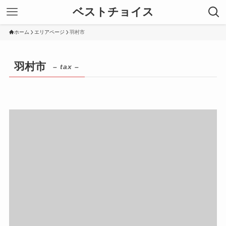
ベストチョイス
ホーム
エリアページ
羽村市
羽村市
– tax –