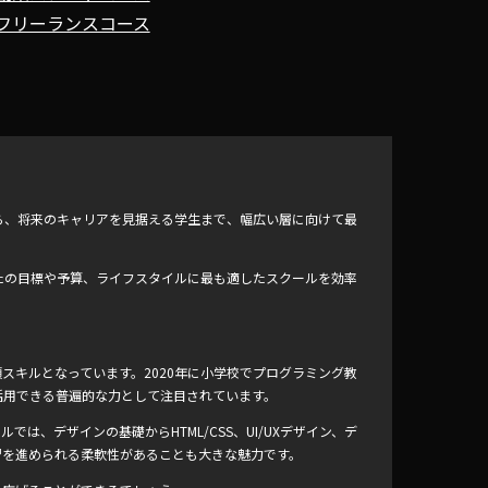
フリーランスコース
ら、将来のキャリアを見据える学生まで、幅広い層に向けて最
たの目標や予算、ライフスタイルに最も適したスクールを効率
スキルとなっています。2020年に小学校でプログラミング教
活用できる普遍的な力として注目されています。
ルでは、デザインの基礎からHTML/CSS、UI/UXデザイン、デ
習を進められる柔軟性があることも大きな魅力です。