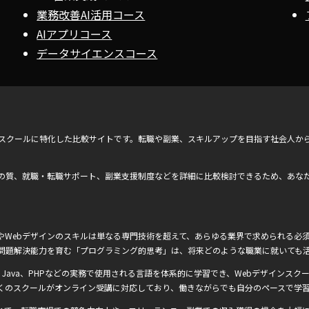
業務改善AI活用コース
AIアプリコース
データサイエンスコース
ンスクールに特化した比較サイトです。転職や副業、スキルアップを目指す社会人か
の質、就職・転職サポート、副業支援制度などを詳細に比較検討できるため、あな
Webデザインのスキルは単なる専門技術を超えて、あらゆる業界で求められる必須
問題解決能力を育む「プログラミング的思考」は、将来どのような職業に就いても
Ruby、Java、PHPなどの実務で使用される言語を体系的に学習でき、Webデザインスクー
くのスクールがオンライン受講に対応しており、働きながらでも自分のペースで学