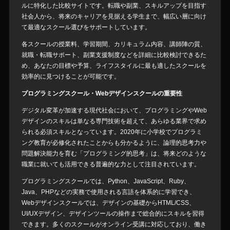
ルに特化した比較サイトです。転職や副業、スキルアップを目指す
社会人から、将来のキャリアを見据える学生まで、幅広い層に向け
て最適なスクール選びをサポートしています。
各スクールの授業料、学習期間、カリキュラム内容、講師陣の質、
就職・転職サポート、副業支援制度などを詳細に比較検討できるた
め、あなたの目標や予算、ライフスタイルに最も適したスクールを
効率的に見つけることが可能です。
プログラミングスクール・Webデザインスクールの重要性
デジタル変革が加速する現代社会において、プログラミングやWeb
デザインのスキルは単なる専門技術を超えて、あらゆる業界で求め
られる必須スキルとなっています。2020年に小学校でプログラミ
ング教育が必修化されたことからも分かるように、論理的思考力や
問題解決能力を育む「プログラミング的思考」は、将来どのような
職業に就いても活用できる普遍的な力として注目されています。
プログラミングスクールでは、Python、JavaScript、Ruby、
Java、PHPなどの実務で使用される言語を体系的に学習でき、
Webデザインスクールでは、デザインの基礎からHTML/CSS、
UI/UXデザイン、デザインツールの操作まで総合的にスキルを習得
できます。多くのスクールがオンライン受講に対応しており、働き