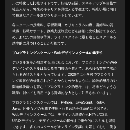
ルに特化した比較サイトです。転職や副業、スキルアップを目指す
社会人から、将来のキャリアを見据える学生まで、幅広い層に向け
て最適なスクール選びをサポートしています。
各スクールの授業料、学習期間、カリキュラム内容、講師陣の質、
就職・転職サポート、副業支援制度などを詳細に比較検討できるた
め、あなたの目標や予算、ライフスタイルに最も適したスクールを
効率的に見つけることが可能です。
プログラミングスクール・Webデザインスクールの重要性
デジタル変革が加速する現代社会において、プログラミングやWeb
デザインのスキルは単なる専門技術を超えて、あらゆる業界で求め
られる必須スキルとなっています。2020年に小学校でプログラミ
ング教育が必修化されたことからも分かるように、論理的思考力や
問題解決能力を育む「プログラミング的思考」は、将来どのような
職業に就いても活用できる普遍的な力として注目されています。
プログラミングスクールでは、Python、JavaScript、Ruby、
Java、PHPなどの実務で使用される言語を体系的に学習でき、
Webデザインスクールでは、デザインの基礎からHTML/CSS、
UI/UXデザイン、デザインツールの操作まで総合的にスキルを習得
できます。多くのスクールがオンライン受講に対応しており、働き