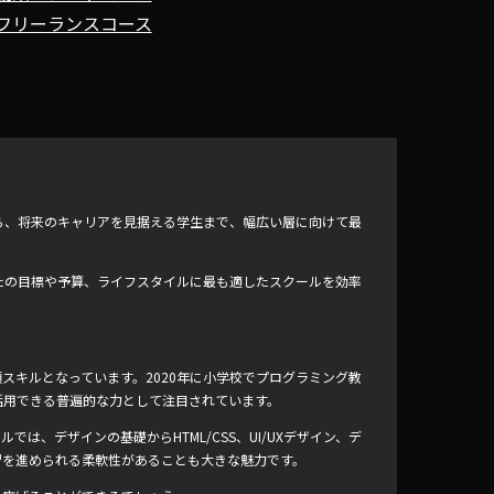
フリーランスコース
ら、将来のキャリアを見据える学生まで、幅広い層に向けて最
たの目標や予算、ライフスタイルに最も適したスクールを効率
スキルとなっています。2020年に小学校でプログラミング教
活用できる普遍的な力として注目されています。
ルでは、デザインの基礎からHTML/CSS、UI/UXデザイン、デ
習を進められる柔軟性があることも大きな魅力です。