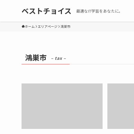
ベストチョイス
最適なIT学習をあなたに。
ホーム
エリアページ
鴻巣市
鴻巣市
– tax –