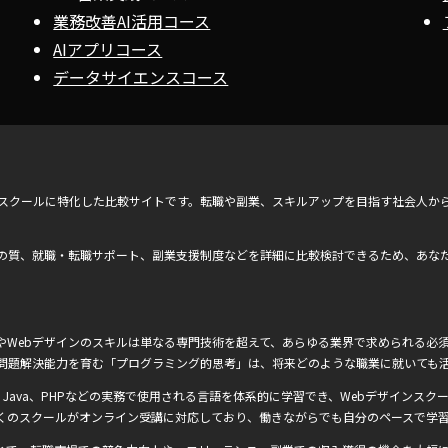
業務改善AI活用コース
AIアプリコース
データサイエンスコース
ンスクールに特化した比較サイトです。転職や副業、スキルアップを目指す社会人か
の質、就職・転職サポート、副業支援制度などを詳細に比較検討できるため、あな
Webデザインのスキルは単なる専門技術を超えて、あらゆる業界で求められる必須
問題解決能力を育む「プログラミング的思考」は、将来どのような職業に就いても
Ruby、Java、PHPなどの実務で使用される言語を体系的に学習でき、Webデザインスクー
くのスクールがオンライン受講に対応しており、働きながらでも自分のペースで学