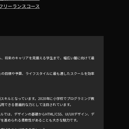
フリーランスコース
ら、将来のキャリアを見据える学生まで、幅広い層に向けて最
たの目標や予算、ライフスタイルに最も適したスクールを効率
スキルとなっています。2020年に小学校でプログラミング教
活用できる普遍的な力として注目されています。
ルでは、デザインの基礎からHTML/CSS、UI/UXデザイン、デ
習を進められる柔軟性があることも大きな魅力です。