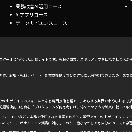
業務改善AI活用コース
AIアプリコース
データサイエンスコース
ンスクールに特化した比較サイトです。転職や副業、スキルアップを目指す社会人か
の質、就職・転職サポート、副業支援制度などを詳細に比較検討できるため、あな
Webデザインのスキルは単なる専門技術を超えて、あらゆる業界で求められる必須
問題解決能力を育む「プログラミング的思考」は、将来どのような職業に就いても
Ruby、Java、PHPなどの実務で使用される言語を体系的に学習でき、Webデザインスクー
くのスクールがオンライン受講に対応しており、働きながらでも自分のペースで学