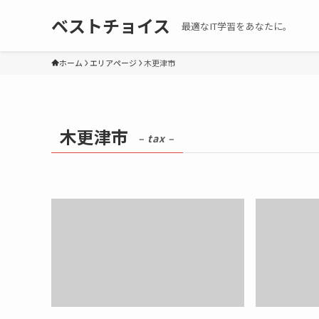
ベストチョイス
最適なIT学習をあなたに。
ホーム
エリアページ
木更津市
木更津市
– tax –