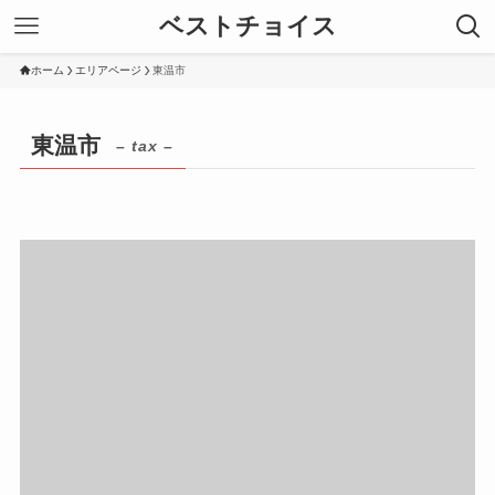
ベストチョイス
ホーム
エリアページ
東温市
東温市
– tax –