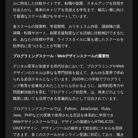
ルに特化した比較サイトです。転職や副業、スキルアップを目指す
社会人から、将来のキャリアを見据える学生まで、幅広い層に向け
て最適なスクール選びをサポートしています。
各スクールの授業料、学習期間、カリキュラム内容、講師陣の質、
就職・転職サポート、副業支援制度などを詳細に比較検討できるた
め、あなたの目標や予算、ライフスタイルに最も適したスクールを
効率的に見つけることが可能です。
プログラミングスクール・Webデザインスクールの重要性
デジタル変革が加速する現代社会において、プログラミングやWeb
デザインのスキルは単なる専門技術を超えて、あらゆる業界で求め
られる必須スキルとなっています。2020年に小学校でプログラミ
ング教育が必修化されたことからも分かるように、論理的思考力や
問題解決能力を育む「プログラミング的思考」は、将来どのような
職業に就いても活用できる普遍的な力として注目されています。
プログラミングスクールでは、Python、JavaScript、Ruby、
Java、PHPなどの実務で使用される言語を体系的に学習でき、
Webデザインスクールでは、デザインの基礎からHTML/CSS、
UI/UXデザイン、デザインツールの操作まで総合的にスキルを習得
できます。多くのスクールがオンライン受講に対応しており、働き