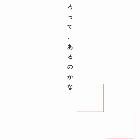
ろ
っ
て
、
あ
る
の
か
な