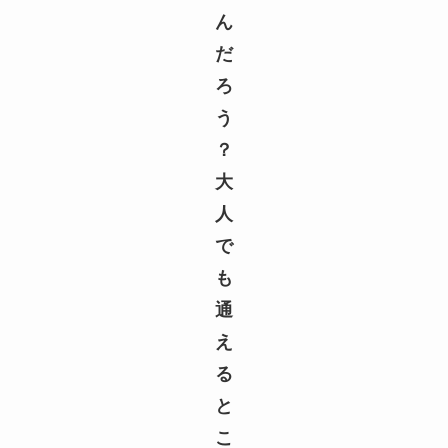
ん
だ
ろ
う
？
大
人
で
も
通
え
る
と
こ