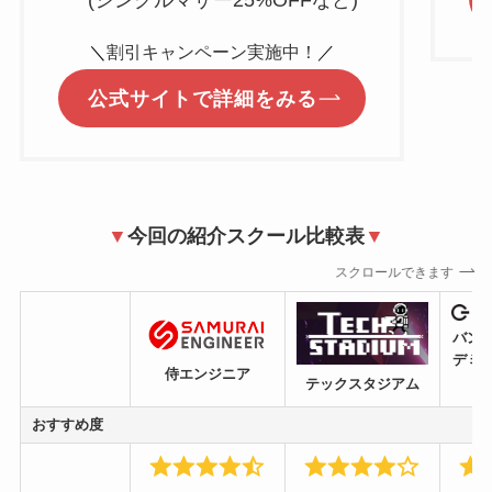
(シングルマザー25%OFFなど)
＼
割引キャンペーン実施中！
／
公式サイトで詳細をみる
▼
今回の紹介スクール比較表
▼
スクロールできます
バン
デミ
侍エンジニア
テックスタジアム
おすすめ度