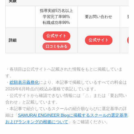
実績
指導実績5万名以上
学習完了率98%
要お問い合わせ
要
転職成功率99%
公式サイト
詳細
公式サイト
口コミをみる
・各項目は公式サイトへ記載された情報をもとに掲載していま
す。
・
総額表示義務化
により、本記事で掲載しているすべての料金は
2026年6月時点の)税込み価格で表記しています。
・公式サイトから確認できない情報には「△」または「要お問い
合わせ」と記載しています。
・本記事で紹介しているスクールの紹介順ならびに選定基準の詳
細は「
SAMURAI ENGINEER Blogに掲載するスクールの選定基準
およびランキングの根拠について
」をご確認ください。