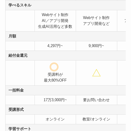
学べるスキル
Webサイト制作
Webサイト制作
AI／アプリ開発
ア
アプリ開発など
生成AI活用など多数
月額
4,297円~
9,900円~
給付金還元
受講料が
最大80%OFF
一括料金
17万3,000円~
要お問い合わせ
受講形式
オンライン
教室/オンライン
学習サポート