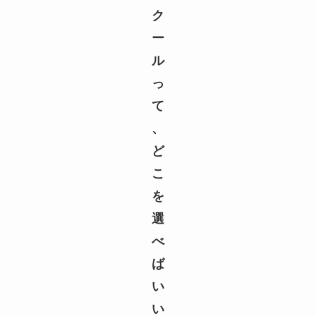
ク
ー
ル
っ
て
、
ど
こ
を
選
べ
ば
い
い