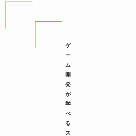
ゲ
ー
ム
開
発
が
学
べ
る
ス