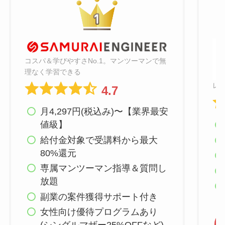
コスパ＆学びやすさNo.1。マンツーマンで無
理なく学習できる
レ
4.7
月4,297円(税込み)〜【業界最安
値級】
給付金対象で受講料から最大
80%還元
専属マンツーマン指導＆質問し
放題
副業の案件獲得サポート付き
女性向け優待プログラムあり