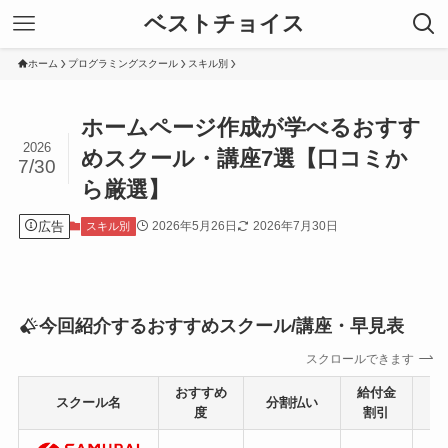
ベストチョイス
ホーム
プログラミングスクール
スキル別
ホームページ作成が学べるおすす
2026
めスクール・講座7選【口コミか
7/30
ら厳選】
広告
2026年5月26日
2026年7月30日
スキル別
今回紹介するおすすめスクール/講座・早見表
スクロールできます
おすすめ
給付金
スクール名
分割払い
目
度
割引