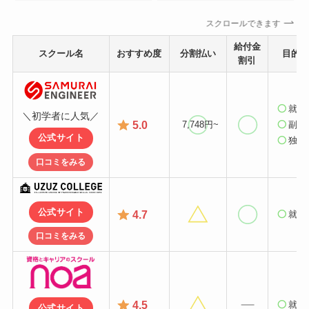
スクロールできます
給付金
スクール名
おすすめ度
分割払い
目的支
割引
就業
＼初学者に人気／
5.0
7,748円~
副業
公式サイト
独立
口コミをみる
公式サイト
4.7
就業
口コミをみる
4.5
就業
公式サイト