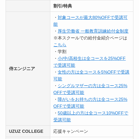
割引/特典
・
対象コースが最大80%OFFで受講可
能
・
厚生労働省 一般教育訓練給付金制度
※本スクールでの給付金紹介ページは
こちら
・学割
・
小/中/高校生は全コースを25%OFF
で受講可能
侍エンジニア
・
女性の方は全コースを5%OFFで受講
可能
・
シングルマザーの方は全コース25%
OFFで受講可能
・
障がいをお持ちの方は全コース25%
OFFで受講可能
・
50歳以上の方は全コース10%OFFで
受講可能
UZUZ COLLEGE
応援キャンペーン