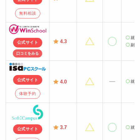
無料相談
就業
4.3
公式サイト
副業
口コミをみる
公式サイト
4.0
就業
体験予約
3.7
就業
公式サイト