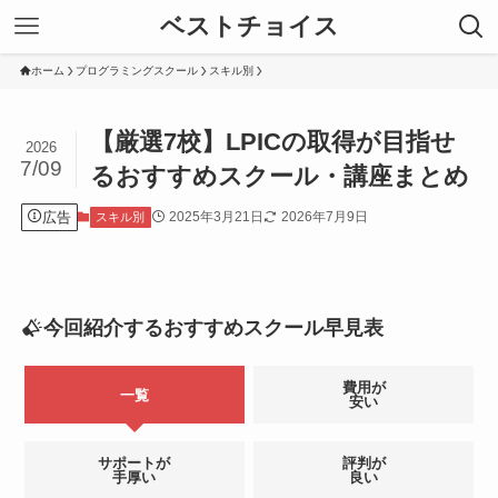
ベストチョイス
ホーム
プログラミングスクール
スキル別
【厳選7校】LPICの取得が目指せ
2026
7/09
るおすすめスクール・講座まとめ
広告
2025年3月21日
2026年7月9日
スキル別
今回紹介するおすすめスクール早見表
費用が
一覧
安い
サポートが
評判が
手厚い
良い