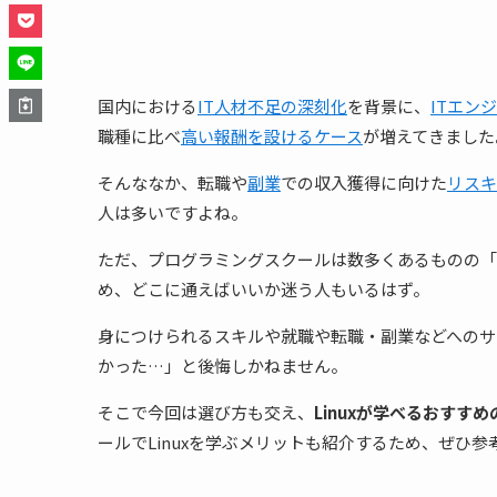
国内における
IT人材不足の深刻化
を背景に、
ITエン
職種に比べ
高い報酬を設けるケース
が増えてきました
そんななか、転職や
副業
での収入獲得に向けた
リスキ
人は多いですよね。
ただ、プログラミングスクールは数多くあるものの「L
め、どこに通えばいいか迷う人もいるはず。
身につけられるスキルや就職や転職・副業などへのサ
かった…」と後悔しかねません。
そこで今回は選び方も交え、
Linuxが学べるおすす
ールでLinuxを学ぶメリットも紹介するため、ぜひ