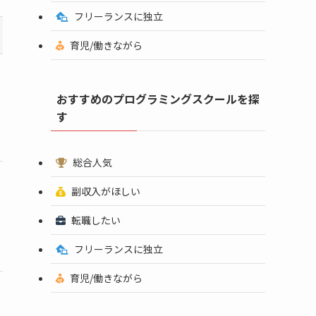
フリーランスに独立
一括料金
受講期間
特徴
(分割)
育児/働きながら
給付金(受講料が最大80%OFF)+
おすすめのプログラミングスクールを探
17万3,000円~
4週間~
就業/副業支援を受けつつ未経験
(4,297円~)
す
からLinuxスキルが習得できる
総合人気
副収入がほしい
AIスキル習得や
90日間
要お問い合わせ
転職したい
AIエンジニア育成に特化
/
フリーランスに独立
育児/働きながら
19万4,700円~
全国各地に教室を
3ヶ月