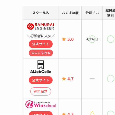
給付
スクール名
おすすめ度
分割払い
割引
＼初学者に人気／
5.0
4,297円~
公式サイト
口コミをみる
4.7
公式サイト
資料請求
4.5