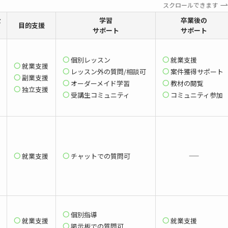
スクロールできます
金
学習
卒業後の
目的支援
サポート
サポート
個別レッスン
就業支援
就業支援
レッスン外の質問/相談可
案件獲得サポート
副業支援
オーダーメイド学習
教材の閲覧
独立支援
受講生コミュニティ
コミュニティ参加
就業支援
チャットでの質問可
個別指導
就業支援
就業支援
掲示板での質問可