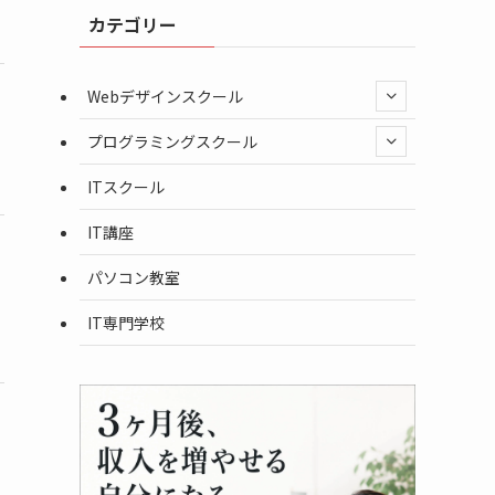
(要お問い合わせ)
有する大規模スクール
/
カテゴリー
Webデザインスクール
短期間で学べる
2万9,800円
1日
初心者向けの
プログラミングスクール
(要お問い合わせ)
/
1日集中講座
ITスクール
IT講座
パソコン教室
10万3,400円
創業26年を
3日~
(要お問い合わせ)
超えるITスクール
/
IT専門学校
16万5,000円
4,000名を超える
1ヶ月
(要お問い合わせ)
エンジニアを輩出
/