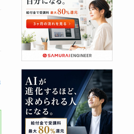
12万9,800円~
資格取得サポートの
1ヶ月~
(要お問い合わせ)
手厚さが魅力
/
根