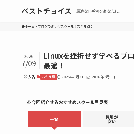
ベストチョイス
最適なIT学習をあなたに。
ホーム
プログラミングスクール
スキル別
Linuxを挫折せず学べる
2026
7/09
最適！
広告
スキル別
2025年3月21日
2026年7月9日
今回紹介するおすすめスクール早見表
費用が
一覧
安い