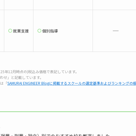
就業支援
個別指導
25年12月時点の)税込み価格で表記しています。
わせ」と記載しています。
は「
SAMURAI ENGINEER Blogに掲載するスクールの選定基準およびランキングの
…
（就業・副業・独立）別でのおすすめ校を厳選しました。