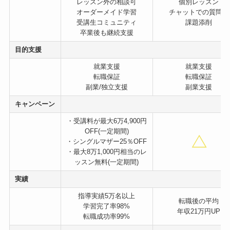
レッスン外の相談可
個別レッスン
オーダーメイド学習
チャットでの質問可
受講生コミュニティ
課題添削
卒業後も継続支援
目的支援
就業支援
就業支援
転職保証
転職保証
副業/独立支援
副業支援
キャンペーン
・受講料が最大6万4,900円
OFF(一定期間)
・シングルマザー25％OFF
・最大8万1,000円相当のレ
ッスン無料(一定期間)
実績
指導実績5万名以上
転職後の平均
学習完了率98%
年収21万円UP
転職成功率99%