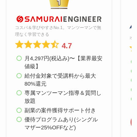
コスパ＆学びやすさNo.1。マンツーマンで無
理なく学習できる
オ
4.7
月4,297円(税込み)〜【業界最安
値級】
給付金対象で受講料から最大
80%還元
専属マンツーマン指導＆質問し
放題
副業の案件獲得サポート付き
優待プログラムあり(シングル
マザー25%OFFなど)