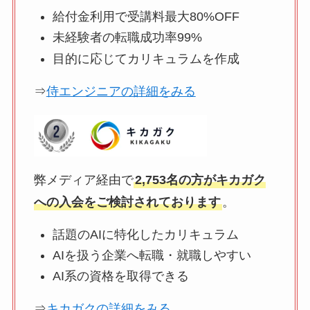
給付金利用で受講料最大80%OFF
未経験者の転職成功率99%
目的に応じてカリキュラムを作成
⇒
侍エンジニアの詳細をみる
弊メディア経由で
2,753名の方がキカガク
への入会をご検討されております
。
話題のAIに特化したカリキュラム
AIを扱う企業へ転職・就職しやすい
AI系の資格を取得できる
⇒
キカガクの詳細をみる