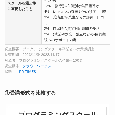
インか)
スクールを選ぶ際
12%：指導形式(個別か集団指導か)
に重視したこと
4%：レッスンの有無やその頻度・回数
3%：受講生/卒業生からの評判・口コ
ミ
2%：自習時の質問対応時間の長さ
2%：(就業や副業・独立などの)目的実
現へのサポート内容
調査概要：プログラミングスクール卒業者への意識調査
調査期間：2023/11/3~2023/11/17
対象者：プログラミングスクールの卒業生100名
調査媒体：
クラウドワークス
掲載元：
PR TIMES
①受講形式を比較する