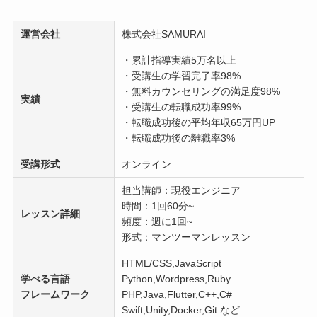
運営会社
株式会社SAMURAI
・累計指導実績5万名以上
・受講生の学習完了率98%
・無料カウンセリングの満足度98%
実績
・受講生の転職成功率99%
・転職成功後の平均年収65万円UP
・転職成功後の離職率3%
受講形式
オンライン
担当講師：現役エンジニア
時間：1回60分~
レッスン詳細
頻度：週に1回~
形式：マンツーマンレッスン
HTML/CSS,JavaScript
学べる言語
Python,Wordpress,Ruby
フレームワーク
PHP,Java,Flutter,C++,C#
Swift,Unity,Docker,Git など