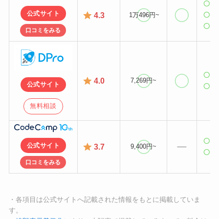
転
公式サイト
4.3
1万496円~
副
独
口コミをみる
副
4.0
7,269円~
公式サイト
独
無料相談
副
公式サイト
3.7
9,400円~
独
口コミをみる
・各項目は公式サイトへ記載された情報をもとに掲載していま
す。