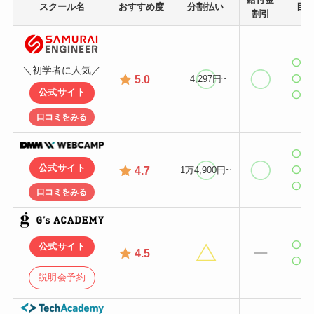
スクール名
おすすめ度
分割払い
目
割引
転
＼初学者に人気／
5.0
4,297円~
副
公式サイト
独
口コミをみる
転
公式サイト
4.7
1万4,900円~
副
独
口コミをみる
副
公式サイト
4.5
独
説明会予約