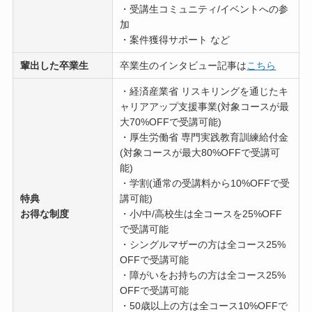
・受講生コミュニティ/イベントへの参
加
・案件獲得サポート など
輩出した卒業生
卒業生のインタビュー記事は
こちら
・経済産業省 リスキリングを通じたキ
ャリアアップ支援事業(対象コースが最
大70%OFFで受講可能)
・厚生労働省 専門実践教育訓練給付金
(対象コースが最大80%OFFで受講可
能)
・学割(通常の受講料から10%OFFで受
特典
講可能)
お得な制度
・小/中/高校生は全コースを25%OFF
で受講可能
・シングルマザーの方は全コース25%
OFFで受講可能
・障がいをお持ちの方は全コース25%
OFFで受講可能
・50歳以上の方は全コース10%OFFで