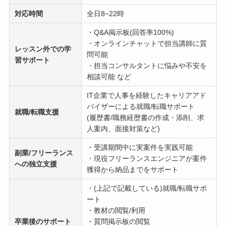
対応時間
全日8~22時
・Q&A掲示板(回答率100%)
・オンラインチャットで担当講師に質
レッスン外での学
問可能
習サポート
・担当コンサルタントに悩みや不安を
相談可能 など
IT企業で人事を経験したキャリアアド
バイザーによる就職/転職サポート
就職/転職支援
(履歴書/職務経歴書の作成・添削、求
人案内、面接対策など)
・受講期間中に実案件を実践可能
副業/フリーランス
・現役フリーランスエンジニアが案件
への独立支援
獲得から納品までをサポート
・(上記で記載している)就職/転職サポ
ート
・教材の閲覧/利用
卒業後のサポート
・質問掲示板の閲覧