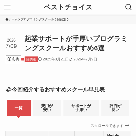
ベストチョイス
ホーム
プログラミングスクール
目的別
起業サポートが手厚いプログラミ
2026
7/09
ングスクールおすすめ6選
広告
2025年3月21日
2026年7月9日
目的別
今回紹介するおすすめスクール早見表
費用が
サポートが
評判が
一覧
安い
手厚い
良い
スクロールできます
給付金