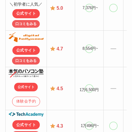
＼初学者に人気／
5.0
7,376円~
公式サイト
口コミをみる
4.7
8,554円~
公式サイト
口コミをみる
公式サイト
4.5
1万6,500円
体験会予約
公式サイト
4.3
1万496円~