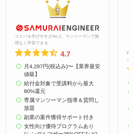
コスパ＆学びやすさNo.1。マンツーマンで無
理なく学習できる
4.7
W
ス
月4,297円(税込み)〜【業界最安
値級】
給付金対象で受講料から最大
80%還元
専属マンツーマン指導＆質問し
放題
副業の案件獲得サポート付き
女性向け優待プログラムあり