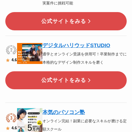
実案件に挑戦可能
公式サイトをみる
デジタルハリウッドSTUDIO
通学とオンライン受講を併用可！卒業制作までに
4
.6
本格的なデザイン制作スキルを磨く
公式サイトをみる
本気のパソコン塾
オンライン完結！副業に必要なスキルが磨ける定
4
.6
額スクール