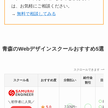
は、お気軽にご相談ください。
→
無料で相談してみる
青森のWebデザインスクールおすすめ5選
スクロールできます
給付金
スクール名
おすすめ度
分割払い
目的
割引
就
＼初学者に人気／
5.0
7,376円~
副