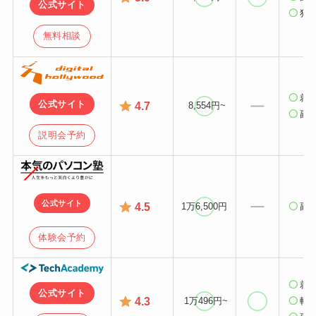
公式サイト
独
無料相談
就
公式サイト
4.7
8,554円~
副
説明会予約
公式サイト
4.5
1万6,500円
副
体験会予約
就
公式サイト
4.3
1万496円~
転