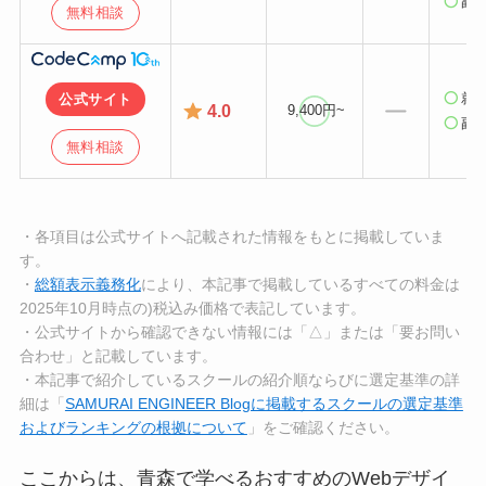
副
無料相談
就
公式サイト
4.0
9,400円~
副
無料相談
・各項目は公式サイトへ記載された情報をもとに掲載していま
す。
・
総額表示義務化
により、本記事で掲載しているすべての料金は
2025年10月時点の)税込み価格で表記しています。
・公式サイトから確認できない情報には「△」または「要お問い
合わせ」と記載しています。
・本記事で紹介しているスクールの紹介順ならびに選定基準の詳
細は「
SAMURAI ENGINEER Blogに掲載するスクールの選定基準
およびランキングの根拠について
」をご確認ください。
ここからは、青森で学べるおすすめのWebデザイ