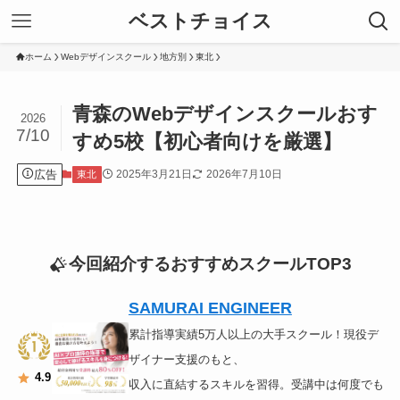
ベストチョイス
ホーム
Webデザインスクール
地方別
東北
青森のWebデザインスクールおす
2026
7/10
すめ5校【初心者向けを厳選】
広告
2025年3月21日
2026年7月10日
東北
今回紹介するおすすめスクールTOP3
SAMURAI ENGINEER
累計指導実績5万人以上の大手スクール！現役デ
ザイナー支援のもと、
4.9
収入に直結するスキルを習得。受講中は何度でも