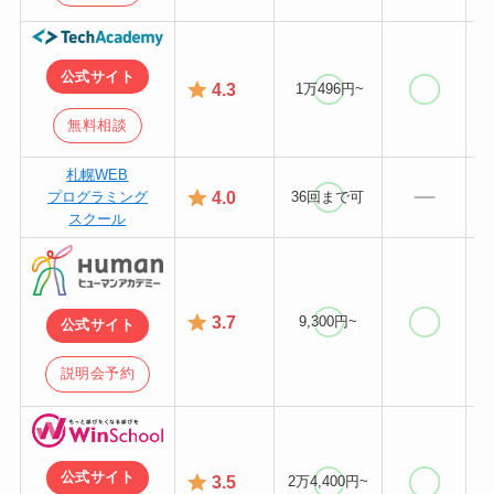
公式サイト
4.3
1万496円~
無料相談
札幌WEB
4
.0
プログラミング
36回まで可
スクール
3
.7
9,300円~
公式サイト
説明会予約
公式サイト
3.5
2万4,400円~