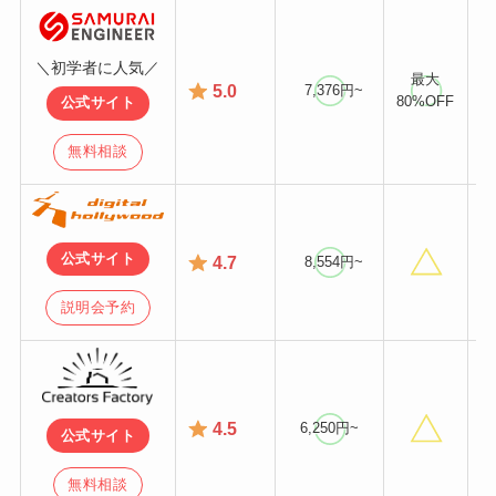
＼初学者に人気／
最大
5.0
7,376円~
80%OFF
公式サイト
無料相談
公式サイト
4.7
8,554円~
説明会予約
4.5
6,250円~
公式サイト
無料相談