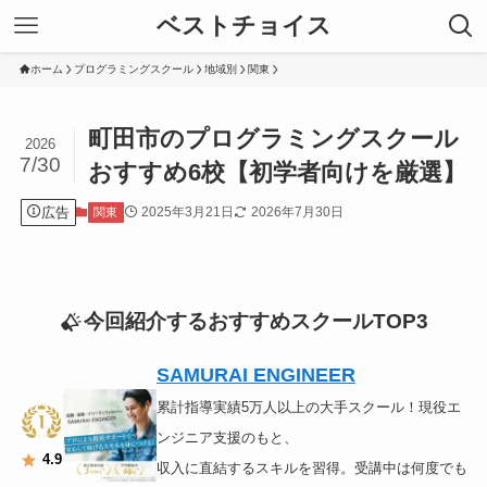
ベストチョイス
ホーム
プログラミングスクール
地域別
関東
町田市のプログラミングスクール
2026
7/30
おすすめ6校【初学者向けを厳選】
広告
2025年3月21日
2026年7月30日
関東
今回紹介するおすすめスクールTOP3
SAMURAI ENGINEER
累計指導実績5万人以上の大手スクール！現役エ
ンジニア支援のもと、
4.9
収入に直結するスキルを習得。受講中は何度でも