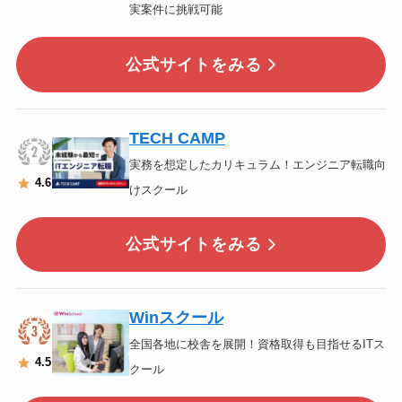
実案件に挑戦可能
公式サイトをみる
TECH CAMP
実務を想定したカリキュラム！エンジニア転職向
4
.6
けスクール
公式サイトをみる
Winスクール
全国各地に校舎を展開！資格取得も目指せるITス
4
.5
クール