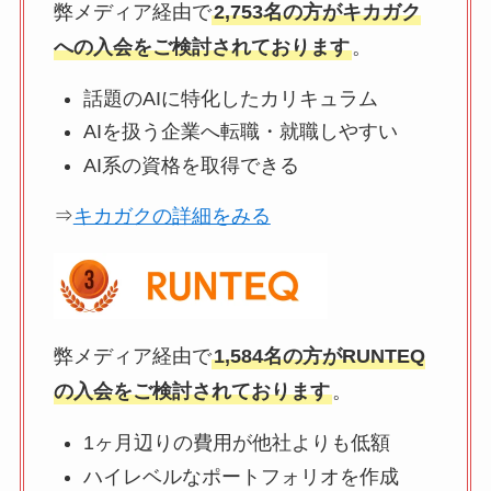
弊メディア経由で
2,753名の方がキカガク
への入会をご検討されております
。
話題のAIに特化したカリキュラム
AIを扱う企業へ転職・就職しやすい
AI系の資格を取得できる
⇒
キカガクの詳細をみる
弊メディア経由で
1,584名の方がRUNTEQ
の入会をご検討されております
。
1ヶ月辺りの費用が他社よりも低額
ハイレベルなポートフォリオを作成