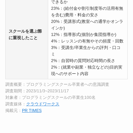
できるか
23%：(給付金や割引制度等の活用有無
を含む)費用・料金の安さ
20%：受講形式(教室への通学かオンラ
インか)
スクールを選ぶ際
12%：指導形式(個別か集団指導か)
に重視したこと
4%：レッスンの有無やその頻度・回数
3%：受講生/卒業生からの評判・口コ
ミ
2%：自習時の質問対応時間の長さ
2%：(就業や副業・独立などの)目的実
現へのサポート内容
調査概要：プログラミングスクール卒業者への意識調査
調査期間：2023/11/3~2023/11/17
対象者：プログラミングスクールの卒業生100名
調査媒体：
クラウドワークス
掲載元：
PR TIMES