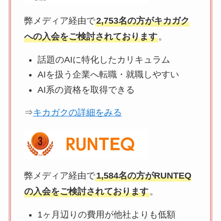
弊メディア経由で
2,753名の方がキカガク
への入会をご検討されております
。
話題のAIに特化したカリキュラム
AIを扱う企業へ転職・就職しやすい
AI系の資格を取得できる
⇒
キカガクの詳細をみる
弊メディア経由で
1,584名の方がRUNTEQ
の入会をご検討されております
。
1ヶ月辺りの費用が他社よりも低額