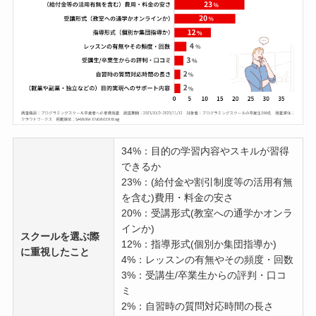
34%：目的の学習内容やスキルが習得
できるか
23%：(給付金や割引制度等の活用有無
を含む)費用・料金の安さ
20%：受講形式(教室への通学かオンラ
インか)
スクールを選ぶ際
12%：指導形式(個別か集団指導か)
に重視したこと
4%：レッスンの有無やその頻度・回数
3%：受講生/卒業生からの評判・口コ
ミ
2%：自習時の質問対応時間の長さ