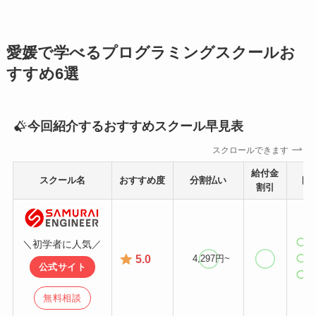
愛媛で学べるプログラミングスクールお
すすめ6選
今回紹介するおすすめスクール早見表
スクロールできます
給付金
スクール名
おすすめ度
分割払い
目
割引
＼初学者に人気／
5.0
4,297円~
公式サイト
無料相談